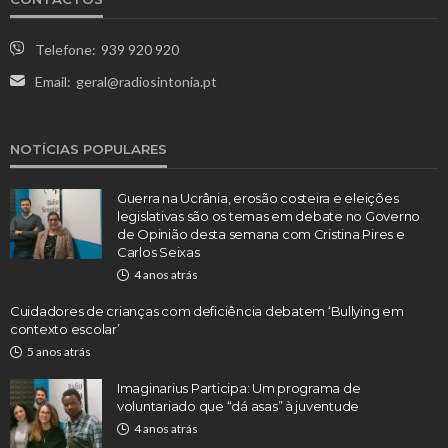
Telefone:
939 920 920
Email:
geral@radiosintonia.pt
NOTÍCIAS POPULARES
Guerra na Ucrânia, erosão costeira e eleições
legislativas são os temas em debate no Governo
de Opinião desta semana com Cristina Pires e
Carlos Seixas
4 anos atrás
Cuidadores de crianças com deficiência debatem ‘Bullying em
contexto escolar’
5 anos atrás
Imaginarius Participa: Um programa de
voluntariado que “dá asas” à juventude
4 anos atrás