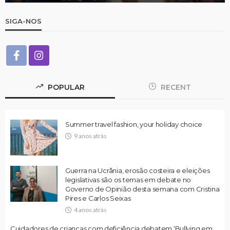
SIGA-NOS
POPULAR
RECENT
Summer travel fashion, your holiday choice
9 anos atrás
Guerra na Ucrânia, erosão costeira e eleições
legislativas são os temas em debate no
Governo de Opinião desta semana com Cristina
Pires e Carlos Seixas
4 anos atrás
Cuidadores de crianças com deficiência debatem ‘Bullying em