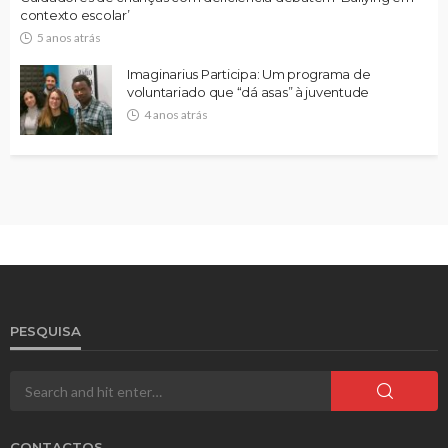
contexto escolar’
5 anos atrás
Imaginarius Participa: Um programa de
voluntariado que “dá asas” à juventude
4 anos atrás
PESQUISA
CONTACTOS