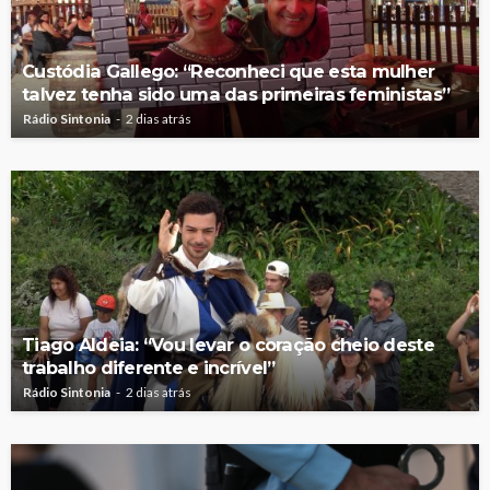
Custódia Gallego: “Reconheci que esta mulher
talvez tenha sido uma das primeiras feministas”
Rádio Sintonia
2 dias atrás
Tiago Aldeia: “Vou levar o coração cheio deste
trabalho diferente e incrível”
Rádio Sintonia
2 dias atrás