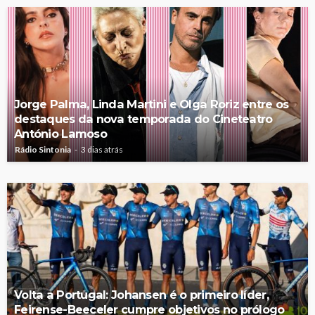
Jorge Palma, Linda Martini e Olga Roriz entre os
destaques da nova temporada do Cineteatro
António Lamoso
Rádio Sintonia
3 dias atrás
Volta a Portugal: Johansen é o primeiro líder,
Feirense-Beeceler cumpre objetivos no prólogo