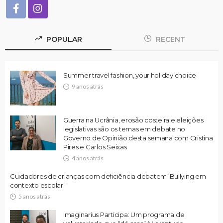
POPULAR
RECENT
Summer travel fashion, your holiday choice
9 anos atrás
Guerra na Ucrânia, erosão costeira e eleições
legislativas são os temas em debate no
Governo de Opinião desta semana com Cristina
Pires e Carlos Seixas
4 anos atrás
Cuidadores de crianças com deficiência debatem ‘Bullying em
contexto escolar’
5 anos atrás
Imaginarius Participa: Um programa de