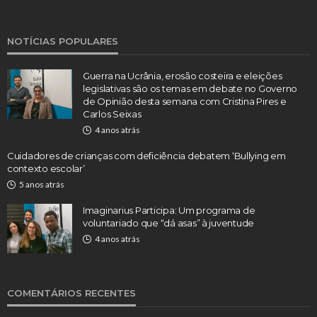
NOTÍCIAS POPULARES
Guerra na Ucrânia, erosão costeira e eleições
legislativas são os temas em debate no Governo
de Opinião desta semana com Cristina Pires e
Carlos Seixas
4 anos atrás
Cuidadores de crianças com deficiência debatem ‘Bullying em
contexto escolar’
5 anos atrás
Imaginarius Participa: Um programa de
voluntariado que “dá asas” à juventude
4 anos atrás
COMENTÁRIOS RECENTES