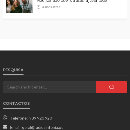
voluntariado que “dá asas” à juventude
4 anos atrás
PESQUISA
CONTACTOS
Telefone:
939 920 920
Email:
geral@radiosintonia.pt