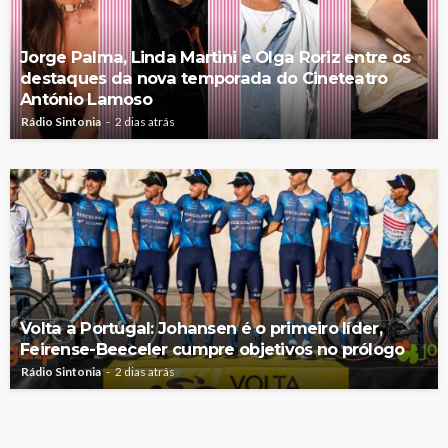
Jorge Palma, Linda Martini e Olga Roriz entre os
destaques da nova temporada do Cineteatro
António Lamoso
Rádio Sintonia
2 dias atrás
Volta a Portugal: Johansen é o primeiro líder,
Feirense-Beeceler cumpre objetivos no prólogo
Rádio Sintonia
2 dias atrás