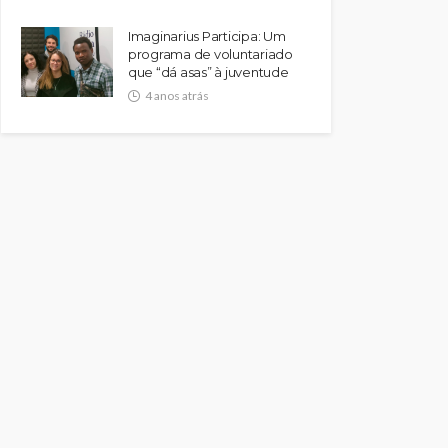
Imaginarius Participa: Um
programa de voluntariado
que “dá asas” à juventude
4 anos atrás