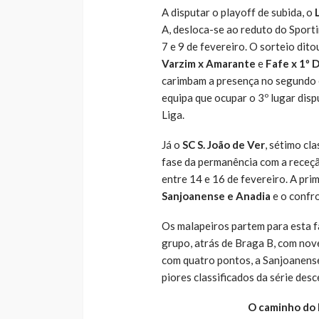
A disputar o playoff de subida, o
A, desloca-se ao reduto do Sportin
7 e 9 de fevereiro. O sorteio dit
Varzim x Amarante
e
Fafe x 1º
carimbam a presença no segundo 
equipa que ocupar o 3º lugar disp
Liga.
Já o
SC S. João de Ver
, sétimo cla
fase da permanência com a receç
entre 14 e 16 de fevereiro. A pri
Sanjoanense e Anadia
e o confr
Os malapeiros partem para esta f
grupo, atrás de Braga B, com nove
com quatro pontos, a Sanjoanense
piores classificados da série de
O caminho do L