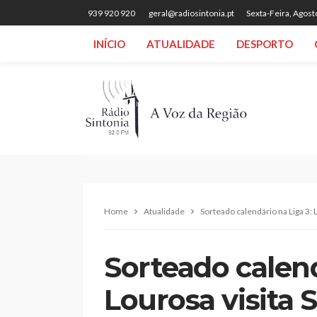
939 920 920
geral@radiosintonia.pt
Sexta-Feira, Agost
INÍCIO
ATUALIDADE
DESPORTO
Home
Atualidade
Sorteado calendário na Liga 3: 
Sorteado calend
Lourosa visita 