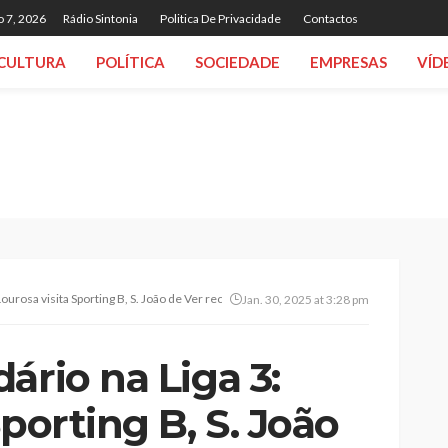
o 7, 2026
Rádio Sintonia
Politica De Privacidade
Contactos
CULTURA
POLÍTICA
SOCIEDADE
EMPRESAS
VÍD
Lourosa visita Sporting B, S. João de Ver recebe Vilaverdense
Jan. 30, 2025 at 3:28 pm
ário na Liga 3:
Sporting B, S. João