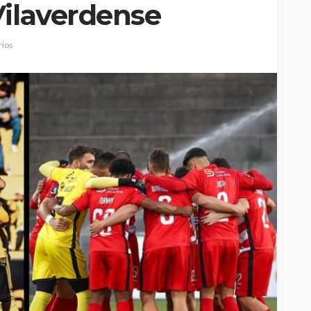
Vilaverdense
ios
Johansen é
Mulher detida na Feira por
eirense-
suspeita de violência
bjetivos
doméstica contra duas
crianças
Rádio Sintonia
2 horas atrás