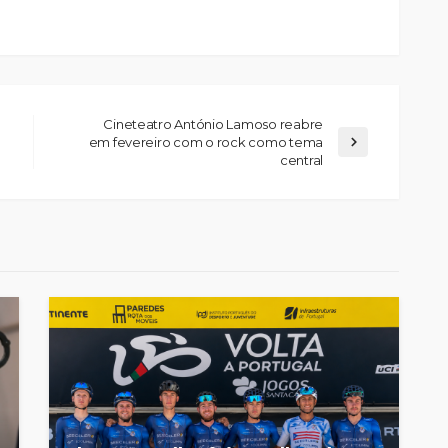
Cineteatro António Lamoso reabre
em fevereiro com o rock como tema
central