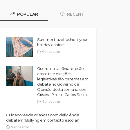
POPULAR
RECENT
Summer travel fashion, your
holiday choice
9 anos atrás
Guerra na Ucrânia, erosão
costeira e eleições
legislativas são os temas em
debate no Governo de
Opinião desta semana com
Cristina Pires e Carlos Seixas
4 anos atrás
Cuidadores de crianças com deficiência
debatem ‘Bullying em contexto escolar’
5 anos atrás