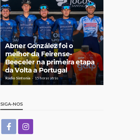
Jorge Pal
Abner González foi o
Olga Rori
melhor da Feirense-
destaque
Beeceler na primeira etapa
temporad
da Volta a Portugal
António 
Rádio Sintonia
15 horas atrás
Rádio Sintonia
2
SIGA-NOS