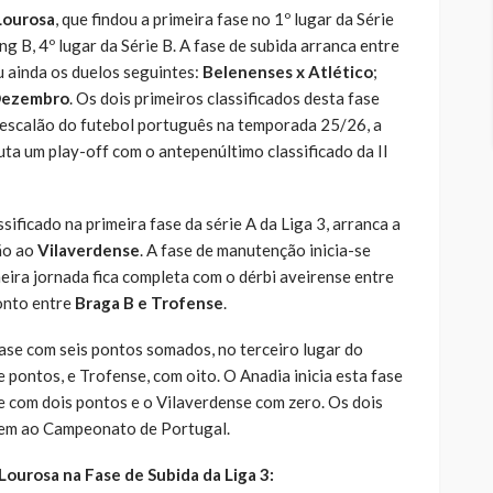
Lourosa
, que findou a primeira fase no 1º lugar da Série
g B, 4º lugar da Série B. A fase de subida arranca entre
ou ainda os duelos seguintes:
Belenenses x Atlético
;
 Dezembro
. Os dois primeiros classificados desta fase
escalão do futebol português na temporada 25/26, a
uta um play-off com o antepenúltimo classificado da II
ssificado na primeira fase da série A da Liga 3, arranca a
ão ao
Vilaverdense
. A fase de manutenção inicia-se
meira jornada fica completa com o dérbi aveirense entre
onto entre
Braga B e Trofense
.
ase com seis pontos somados, no terceiro lugar do
 pontos, e Trofense, com oito. O Anadia inicia esta fase
 com dois pontos e o Vilaverdense com zero. Os dois
scem ao Campeonato de Portugal.
ourosa na Fase de Subida da Liga 3: