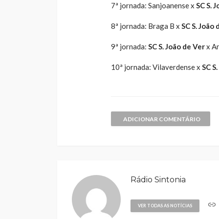
7ª jornada: Sanjoanense x
SC S. 
8ª jornada: Braga B x
SC S. João 
9ª jornada:
SC S. João de Ver
x A
10ª jornada: Vilaverdense x
SC S.
ADICIONAR COMENTÁRIO
Rádio Sintonia
VER TODAS AS NOTÍCIAS