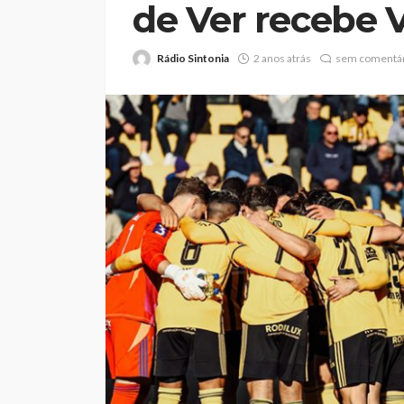
de Ver recebe 
Rádio Sintonia
2 anos atrás
sem comentár
Volta a Portugal: 
o primeiro líder, F
Beeceler cumpre o
no prólogo
Rádio Sintonia
1 dia atrás