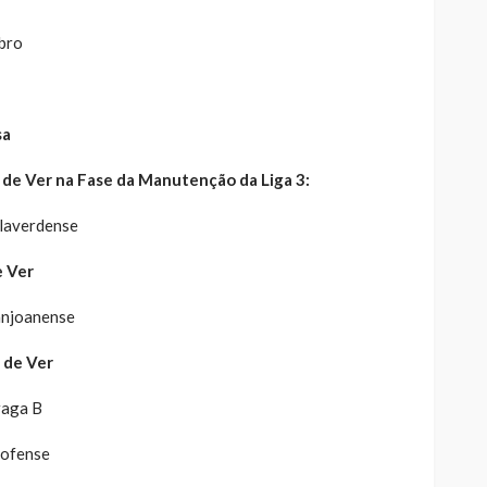
bro
sa
o de Ver na Fase da Manutenção da Liga 3:
laverdense
e Ver
anjoanense
o de Ver
raga B
rofense