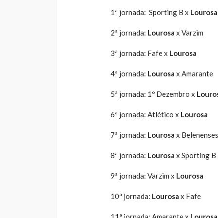
1ª jornada: Sporting B x
Louros
2ª jornada:
Lourosa
x Varzim
3ª jornada: Fafe x
Lourosa
4ª jornada:
Lourosa
x Amarante
5ª jornada: 1º Dezembro x
Louro
6ª jornada: Atlético x
Lourosa
7ª jornada:
Lourosa
x Belenense
8ª jornada:
Lourosa
x Sporting B
9ª jornada: Varzim x
Lourosa
10ª jornada:
Lourosa
x Fafe
11ª jornada: Amarante x
Lourosa