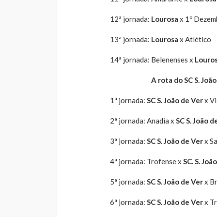
12ª jornada:
Lourosa
x 1º Dezem
13ª jornada:
Lourosa
x Atlético
14ª jornada: Belenenses x
Louro
A rota do SC S. Joã
1ª jornada:
SC S. João de Ver
x Vi
2ª jornada: Anadia x
SC S. João d
3ª jornada:
SC S. João de Ver
x S
4ª jornada: Trofense x
SC. S. Joã
5ª jornada:
SC S. João de Ver
x B
6ª jornada:
SC S. João de Ver
x T