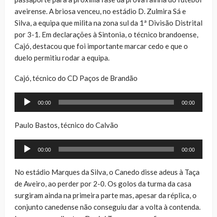
aveirense. A briosa venceu, no estádio D. Zulmira Sá e
Silva, a equipa que milita na zona sul da 1ª Divisão Distrital
por 3-1. Em declarações à Sintonia, o técnico brandoense,
Cajó, destacou que foi importante marcar cedo e que o
duelo permitiu rodar a equipa.
Cajó, técnico do CD Paços de Brandão
Reprodutor
00:00
00:00
de
áudio
Paulo Bastos, técnico do Calvão
Reprodutor
00:00
00:00
de
áudio
No estádio Marques da Silva, o Canedo disse adeus à Taça
de Aveiro, ao perder por 2-0. Os golos da turma da casa
surgiram ainda na primeira parte mas, apesar da réplica, o
conjunto canedense não conseguiu dar a volta à contenda.