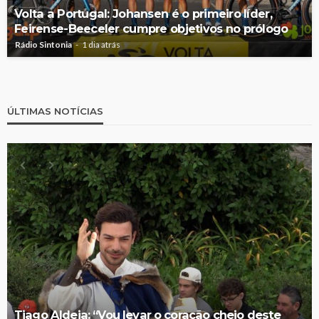
Volta a Portugal: Johansen é o primeiro líder,
Feirense-Beeceler cumpre objetivos no prólogo
Rádio Sintonia
1 dia atrás
ÚLTIMAS NOTÍCIAS
Tiago Aldeia: “Vou levar o coração cheio deste