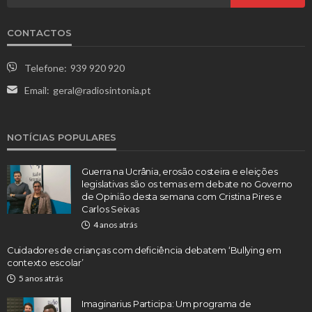
CONTACTOS
Telefone:
939 920 920
Email:
geral@radiosintonia.pt
NOTÍCIAS POPULARES
Guerra na Ucrânia, erosão costeira e eleições
legislativas são os temas em debate no Governo
de Opinião desta semana com Cristina Pires e
Carlos Seixas
4 anos atrás
Cuidadores de crianças com deficiência debatem ‘Bullying em
contexto escolar’
5 anos atrás
Imaginarius Participa: Um programa de