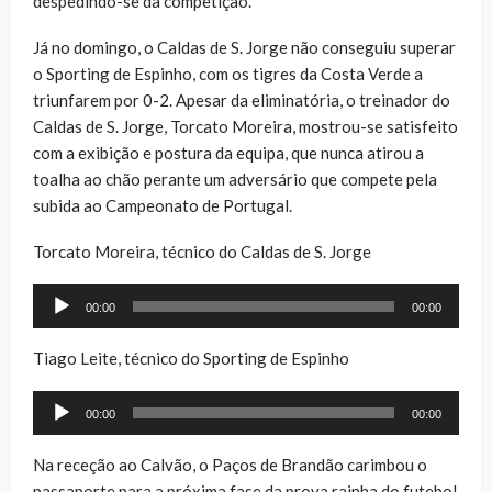
despedindo-se da competição.
Já no domingo, o Caldas de S. Jorge não conseguiu superar
o Sporting de Espinho, com os tigres da Costa Verde a
triunfarem por 0-2. Apesar da eliminatória, o treinador do
Caldas de S. Jorge, Torcato Moreira, mostrou-se satisfeito
com a exibição e postura da equipa, que nunca atirou a
toalha ao chão perante um adversário que compete pela
subida ao Campeonato de Portugal.
Torcato Moreira, técnico do Caldas de S. Jorge
Reprodutor
00:00
00:00
de
áudio
Tiago Leite, técnico do Sporting de Espinho
Reprodutor
00:00
00:00
de
áudio
Na receção ao Calvão, o Paços de Brandão carimbou o
passaporte para a próxima fase da prova rainha do futebol