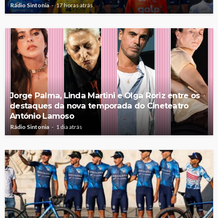
Rádio Sintonia
17 horas atrás
Jorge Palma, Linda Martini e Olga Roriz entre os
destaques da nova temporada do Cineteatro
António Lamoso
Rádio Sintonia
1 dia atrás