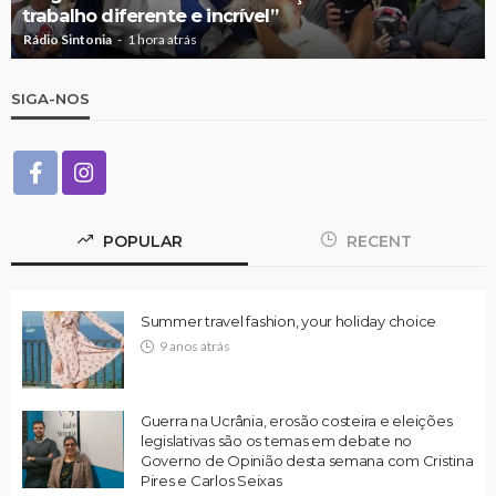
trabalho diferente e incrível”
Rádio Sintonia
1 hora atrás
SIGA-NOS
POPULAR
RECENT
Summer travel fashion, your holiday choice
9 anos atrás
Guerra na Ucrânia, erosão costeira e eleições
legislativas são os temas em debate no
Governo de Opinião desta semana com Cristina
Pires e Carlos Seixas