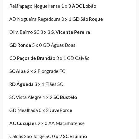
Relâmpago Nogueirense 1 x 3
ADC Lobão
AD Nogueira Regedoura 0 x 1
GD São Roque
Oliv. Bairro SC 3 x 3
S. Vicente Pereira
GD Ronda
5 x 0 GD Águas Boas
CD Paços de Brandão
3 x 1 GD Calvão
SC Alba
2 x 2 Florgrade FC
RD Águeda
3 x 1 Fiães SC
SC Vista Alegre 1 x 2
SC Bustelo
GD Mealhada 0 x 3
JuveForce
AC Cucujães
2 x 0 AA Macinhatense
Caldas São Jorge SC 0 x 2
SC Espinho