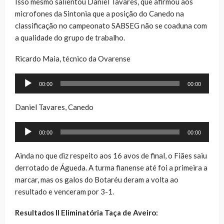
Isso mesmo salientou Daniel Tavares, que afirmou aos
microfones da Sintonia que a posição do Canedo na
classificação no campeonato SABSEG não se coaduna com
a qualidade do grupo de trabalho.
Ricardo Maia, técnico da Ovarense
Reprodutor
00:00
00:00
de
áudio
Daniel Tavares, Canedo
Reprodutor
00:00
00:00
de
áudio
Ainda no que diz respeito aos 16 avos de final, o Fiães saiu
derrotado de Águeda. A turma fianense até foi a primeira a
marcar, mas os galos do Botaréu deram a volta ao
resultado e venceram por 3-1.
Resultados II Eliminatória Taça de Aveiro: