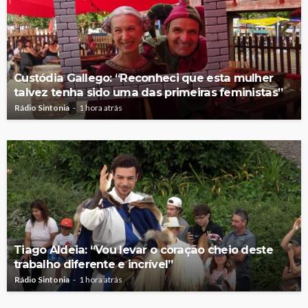
Custódia Gallego: “Reconheci que esta mulher
talvez tenha sido uma das primeiras feministas”
Rádio Sintonia
1 hora atrás
Tiago Aldeia: “Vou levar o coração cheio deste
trabalho diferente e incrível”
Rádio Sintonia
1 hora atrás