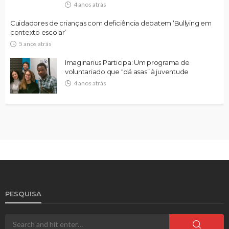
4 anos atrás
Cuidadores de crianças com deficiência debatem ‘Bullying em
contexto escolar’
5 anos atrás
Imaginarius Participa: Um programa de
voluntariado que “dá asas” à juventude
4 anos atrás
PESQUISA