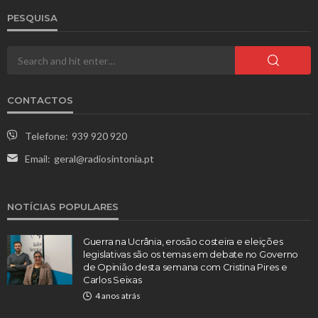
PESQUISA
CONTACTOS
Telefone:
939 920 920
Email:
geral@radiosintonia.pt
NOTÍCIAS POPULARES
Guerra na Ucrânia, erosão costeira e eleições
legislativas são os temas em debate no Governo
de Opinião desta semana com Cristina Pires e
Carlos Seixas
4 anos atrás