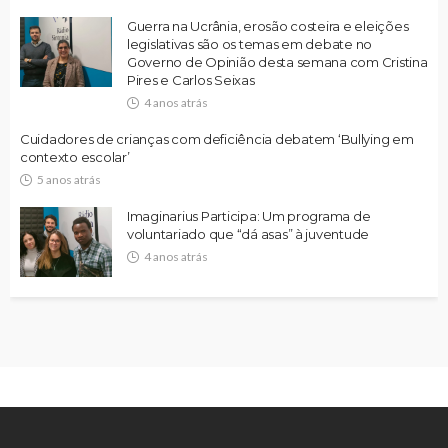
Guerra na Ucrânia, erosão costeira e eleições
legislativas são os temas em debate no
Governo de Opinião desta semana com Cristina
Pires e Carlos Seixas
4 anos atrás
Cuidadores de crianças com deficiência debatem ‘Bullying em
contexto escolar’
5 anos atrás
Imaginarius Participa: Um programa de
voluntariado que “dá asas” à juventude
4 anos atrás