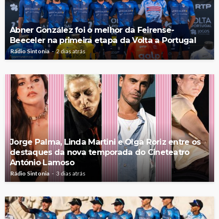
Abner González foi o melhor da Feirense-
Beeceler na primeira etapa da Volta a Portugal
Rádio Sintonia
2 dias atrás
Jorge Palma, Linda Martini e Olga Roriz entre os
destaques da nova temporada do Cineteatro
António Lamoso
Rádio Sintonia
3 dias atrás