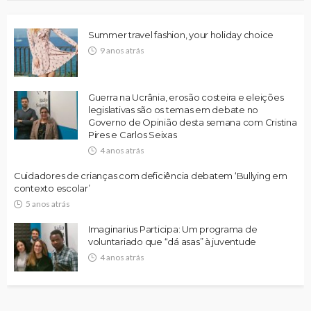
Summer travel fashion, your holiday choice
9 anos atrás
Guerra na Ucrânia, erosão costeira e eleições
legislativas são os temas em debate no
Governo de Opinião desta semana com Cristina
Pires e Carlos Seixas
4 anos atrás
Cuidadores de crianças com deficiência debatem ‘Bullying em
contexto escolar’
5 anos atrás
Imaginarius Participa: Um programa de
voluntariado que “dá asas” à juventude
4 anos atrás