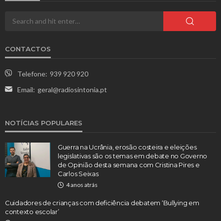
CONTACTOS
Telefone:
939 920 920
Email:
geral@radiosintonia.pt
NOTÍCIAS POPULARES
Guerra na Ucrânia, erosão costeira e eleições
legislativas são os temas em debate no Governo
de Opinião desta semana com Cristina Pires e
Carlos Seixas
4 anos atrás
Cuidadores de crianças com deficiência debatem ‘Bullying em
contexto escolar’