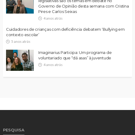
legislativas são os temas em debate no
Governo de Opinião desta semana com Cristina
Pires e Carlos Seixas
4 anos atrás
Cuidadores de crianças com deficiência debatem ‘Bullying em
contexto escolar’
5 anos atrás
Imaginarius Participa: Um programa de
voluntariado que “dá asas” à juventude
4 anos atrás
PESQUISA