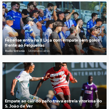
Feirense entra na II Liga com empate sem golos
frente ao Felgueiras
Rádio Sintonia
14 minutos atrás
Empate ao cair do pano trava estreia vitoriosa do
S. João de Ver