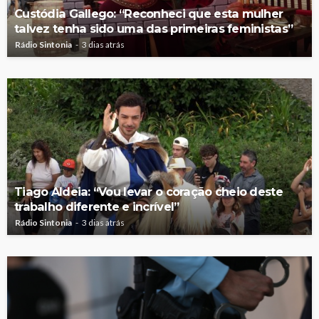
Custódia Gallego: “Reconheci que esta mulher
talvez tenha sido uma das primeiras feministas”
Rádio Sintonia
3 dias atrás
Tiago Aldeia: “Vou levar o coração cheio deste
trabalho diferente e incrível”
Rádio Sintonia
3 dias atrás