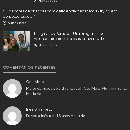
4 anos atrás
Cuidadores de crianças com deficiência debatem ‘Bullying em
contexto escolar’
5 anos atrás
Imaginarius Participa: Um programa de
voluntariado que “dá asas” à juventude
4 anos atrás
COMENTÁRIOS RECENTES
Ceu Mota
Muito obrigada pela divulgação!! Céu Mota Plogging Santa
Maria da…
Inês Silva Neto
Eu sou a Inês tem 13 anos e sou de…