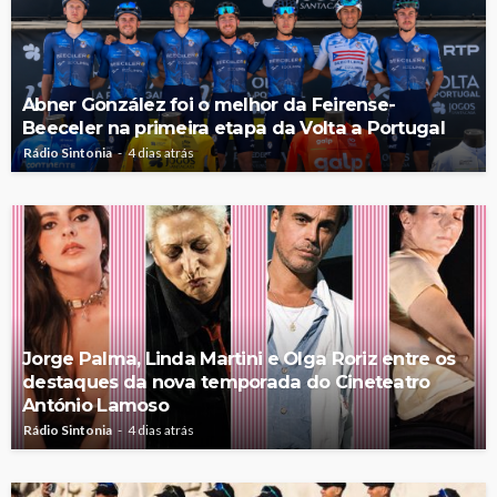
Abner González foi o melhor da Feirense-
Beeceler na primeira etapa da Volta a Portugal
Rádio Sintonia
4 dias atrás
Jorge Palma, Linda Martini e Olga Roriz entre os
destaques da nova temporada do Cineteatro
António Lamoso
Rádio Sintonia
4 dias atrás