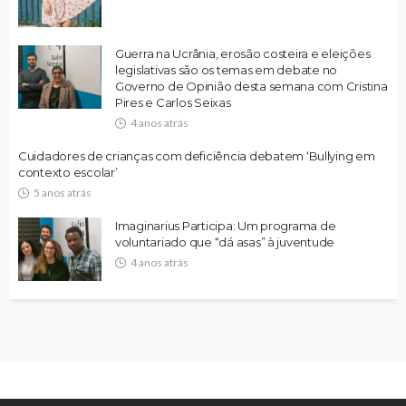
Guerra na Ucrânia, erosão costeira e eleições
legislativas são os temas em debate no
Governo de Opinião desta semana com Cristina
Pires e Carlos Seixas
4 anos atrás
Cuidadores de crianças com deficiência debatem ‘Bullying em
contexto escolar’
5 anos atrás
Imaginarius Participa: Um programa de
voluntariado que “dá asas” à juventude
4 anos atrás