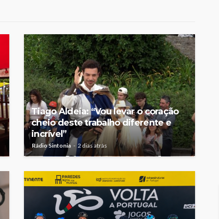
e-
mulher talvez tenha sido
ira etapa
uma das primeiras
l
feministas”
Rádio Sintonia
2 dias atrás
Tiago Aldeia: “Vou levar o coração
cheio deste trabalho diferente e
incrível”
Rádio Sintonia
2 dias atrás