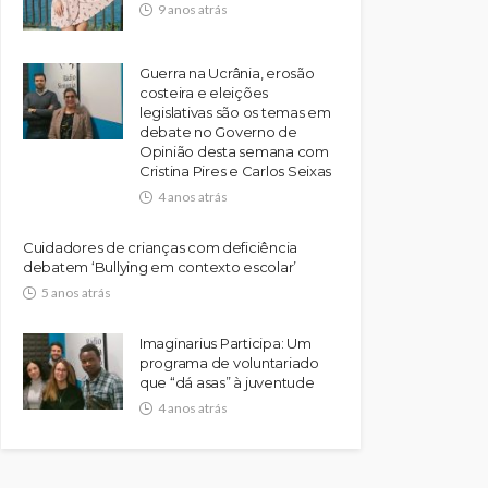
9 anos atrás
Guerra na Ucrânia, erosão
costeira e eleições
legislativas são os temas em
debate no Governo de
Opinião desta semana com
Cristina Pires e Carlos Seixas
4 anos atrás
Cuidadores de crianças com deficiência
debatem ‘Bullying em contexto escolar’
5 anos atrás
Imaginarius Participa: Um
programa de voluntariado
que “dá asas” à juventude
4 anos atrás