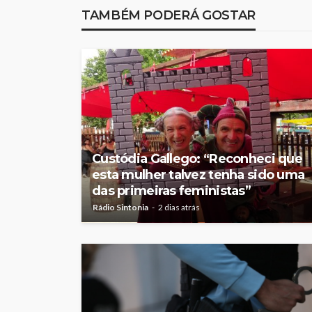
melhor da Feirens
TAMBÉM PODERÁ GOSTAR
Beeceler na prime
da Volta a Portuga
Rádio Sintonia
3 dias atrás
Custódia Gallego: “Reconheci que
esta mulher talvez tenha sido uma
das primeiras feministas”
Rádio Sintonia
2 dias atrás