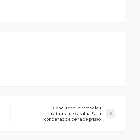
Condutor que atropelou
mortalmente casal na Feira
condenado a pena de prisão
Custódia Gallego:
 o
“Reconheci que esta