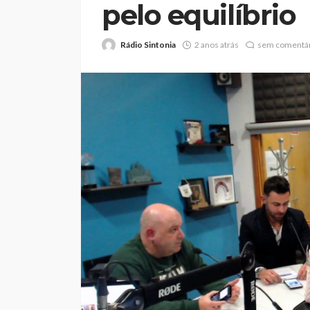
pelo equilíbrio
Rádio Sintonia
2 anos atrás
sem comentár