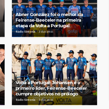
Abner González foi o melhor da
Feirense-Beeceler na primeira
etapa da Volta a Portugal
Rádio Sintonia
3 dias atrás
Volta a Portugal: Johansen é o
primeiro líder, Feirense-Beeceler
cumpre objetivos no prólogo
Rádio Sintonia
3 dias atrás