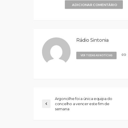
ADICIONAR COMENTÁRIO
Rádio Sintonia
VER TODAS AS NOTÍCIAS
Argoncilhe foi a única equipa do
concelho a vencer este fim de
semana
Abner González foi