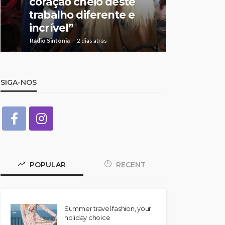
coração cheio deste
suspeita 
trabalho diferente e
doméstic
incrível”
crianças
Rádio Sintonia
2 dias atrás
Rádio Sintonia
2
SIGA-NOS
POPULAR
RECENT
Summer travel fashion, your
holiday choice