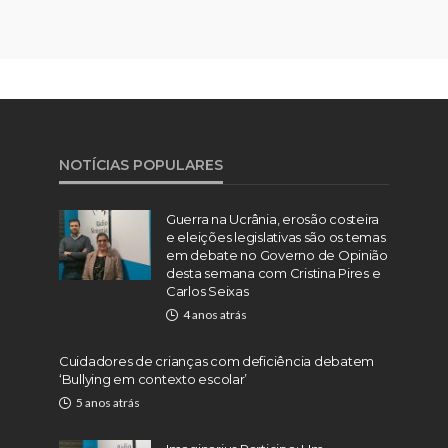
NOTÍCIAS POPULARES
Guerra na Ucrânia, erosão costeira
e eleições legislativas são os temas
em debate no Governo de Opinião
desta semana com Cristina Pires e
Carlos Seixas
4 anos atrás
Cuidadores de crianças com deficiência debatem
‘Bullying em contexto escolar’
5 anos atrás