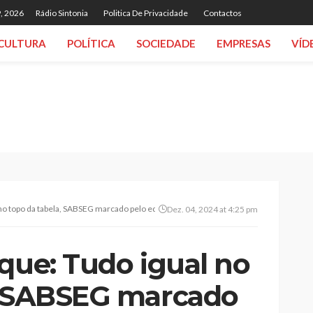
, 2026
Rádio Sintonia
Politica De Privacidade
Contactos
CULTURA
POLÍTICA
SOCIEDADE
EMPRESAS
VÍD
 no topo da tabela, SABSEG marcado pelo equilíbrio
Dez. 04, 2024 at 4:25 pm
que: Tudo igual no
, SABSEG marcado