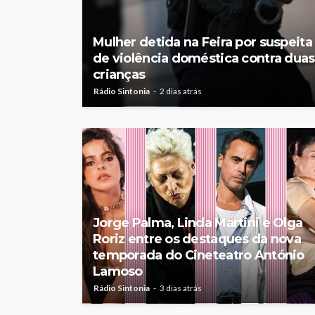
Mulher detida na Feira por suspeita
de violência doméstica contra duas
crianças
Rádio Sintonia
2 dias atrás
Jorge Palma, Linda Martini e Olga
Roriz entre os destaques da nova
temporada do Cineteatro António
Lamoso
Rádio Sintonia
3 dias atrás