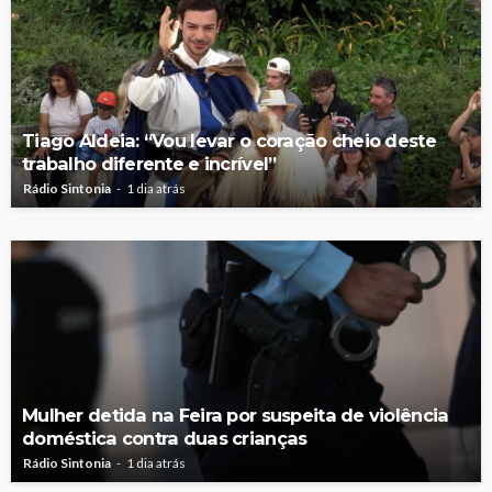
Tiago Aldeia: “Vou levar o coração cheio deste
trabalho diferente e incrível”
Rádio Sintonia
1 dia atrás
Mulher detida na Feira por suspeita de violência
doméstica contra duas crianças
Rádio Sintonia
1 dia atrás