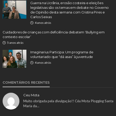
Guerra na Ucrânia, erosão costeira e eleições
legislativas são os temas em debate no Governo
de Opinião desta semana com Cristina Pires e
Carlos Seixas
4 anos atrás
Cuidadores de crianças com deficiência debatem ‘Bullying em
contexto escolar’
5 anos atrás
Imaginarius Participa: Um programa de
voluntariado que “dá asas” à juventude
4 anos atrás
COMENTÁRIOS RECENTES
Ceu Mota
Muito obrigada pela divulgação!! Céu Mota Plogging Santa
Maria da…