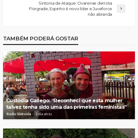
Sintonia de Ataque: Ovarense derrota
Florgrade, Espinho é novo líder e Juveforce
não abranda
TAMBÉM PODERÁ GOSTAR
Custódia Gallego: “Reconheci que esta mulher
talvez tenha sido uma das primeiras feministas”
Rádio Sintonia
1 dia atrás