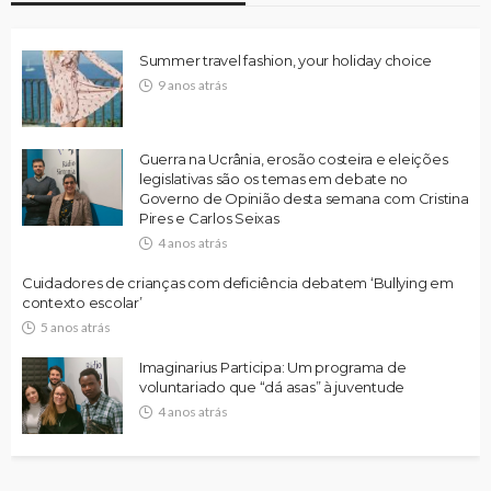
Summer travel fashion, your holiday choice
9 anos atrás
Guerra na Ucrânia, erosão costeira e eleições
legislativas são os temas em debate no
Governo de Opinião desta semana com Cristina
Pires e Carlos Seixas
4 anos atrás
Cuidadores de crianças com deficiência debatem ‘Bullying em
contexto escolar’
5 anos atrás
Imaginarius Participa: Um programa de
voluntariado que “dá asas” à juventude
4 anos atrás