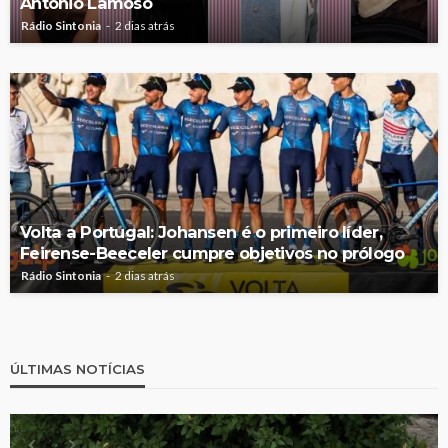
António Lamoso
Rádio Sintonia
2 dias atrás
Volta a Portugal: Johansen é o primeiro líder,
Feirense-Beeceler cumpre objetivos no prólogo
Rádio Sintonia
2 dias atrás
ÚLTIMAS NOTÍCIAS