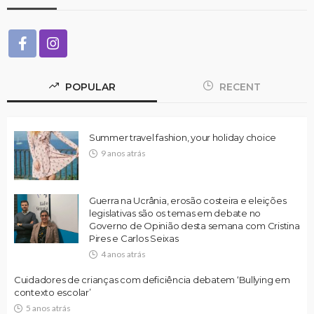
POPULAR
RECENT
Summer travel fashion, your holiday choice
9 anos atrás
Guerra na Ucrânia, erosão costeira e eleições
legislativas são os temas em debate no
Governo de Opinião desta semana com Cristina
Pires e Carlos Seixas
4 anos atrás
Cuidadores de crianças com deficiência debatem ‘Bullying em
contexto escolar’
5 anos atrás