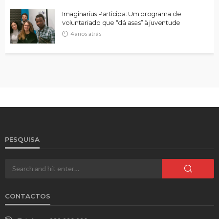
Imaginarius Participa: Um programa de
voluntariado que “dá asas” à juventude
4 anos atrás
PESQUISA
CONTACTOS