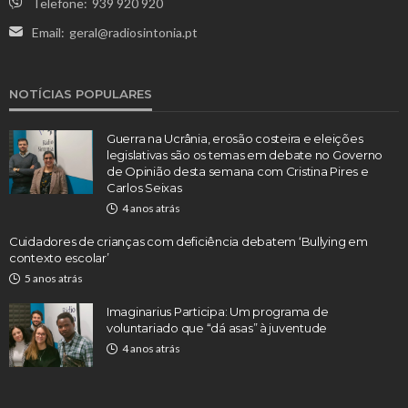
Telefone:
939 920 920
Email:
geral@radiosintonia.pt
NOTÍCIAS POPULARES
Guerra na Ucrânia, erosão costeira e eleições
legislativas são os temas em debate no Governo
de Opinião desta semana com Cristina Pires e
Carlos Seixas
4 anos atrás
Cuidadores de crianças com deficiência debatem ‘Bullying em
contexto escolar’
5 anos atrás
Imaginarius Participa: Um programa de
voluntariado que “dá asas” à juventude
4 anos atrás