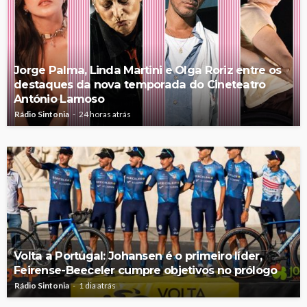
Jorge Palma, Linda Martini e Olga Roriz entre os
destaques da nova temporada do Cineteatro
António Lamoso
Rádio Sintonia
24 horas atrás
Volta a Portugal: Johansen é o primeiro líder,
Feirense-Beeceler cumpre objetivos no prólogo
Rádio Sintonia
1 dia atrás