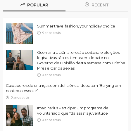
POPULAR
RECENT
Summer travel fashion, your holiday choice
9 anos atrás
Guerra na Ucrânia, erosão costeira e eleições
legislativas são os temas em debate no
Governo de Opinião desta semana com Cristina
Pires e Carlos Seixas
4 anos atrás
Cuidadores de crianças com deficiência debatem ‘Bullying em
contexto escolar’
5 anos atrás
Imaginarius Participa: Um programa de
voluntariado que “dá asas” à juventude
4 anos atrás