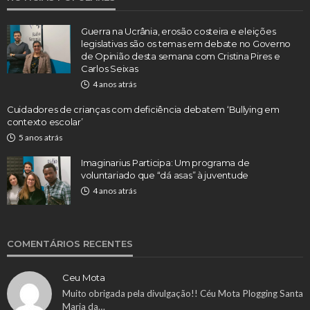
Guerra na Ucrânia, erosão costeira e eleições
legislativas são os temas em debate no Governo
de Opinião desta semana com Cristina Pires e
Carlos Seixas
4 anos atrás
Cuidadores de crianças com deficiência debatem ‘Bullying em
contexto escolar’
5 anos atrás
Imaginarius Participa: Um programa de
voluntariado que “dá asas” à juventude
4 anos atrás
COMENTÁRIOS RECENTES
Ceu Mota
Muito obrigada pela divulgação!! Céu Mota Plogging Santa
Maria da…