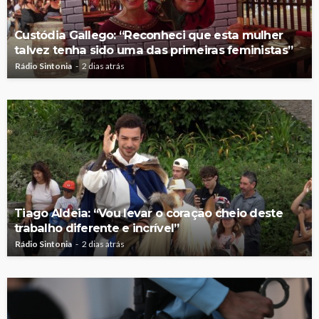
Custódia Gallego: “Reconheci que esta mulher
talvez tenha sido uma das primeiras feministas”
Rádio Sintonia
2 dias atrás
Tiago Aldeia: “Vou levar o coração cheio deste
trabalho diferente e incrível”
Rádio Sintonia
2 dias atrás