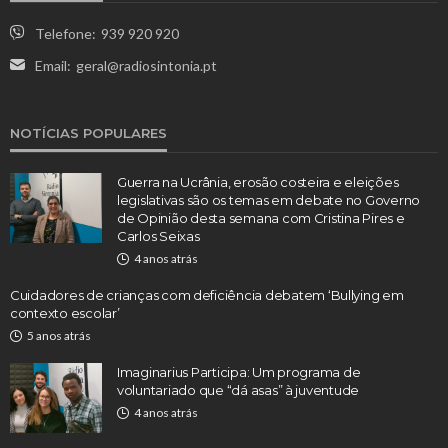
Telefone:
939 920 920
Email:
geral@radiosintonia.pt
NOTÍCIAS POPULARES
Guerra na Ucrânia, erosão costeira e eleições
legislativas são os temas em debate no Governo
de Opinião desta semana com Cristina Pires e
Carlos Seixas
4 anos atrás
Cuidadores de crianças com deficiência debatem ‘Bullying em
contexto escolar’
5 anos atrás
Imaginarius Participa: Um programa de
voluntariado que “dá asas” à juventude
4 anos atrás