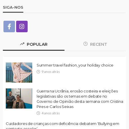
SIGA-NOS
POPULAR
RECENT
Summer travel fashion, your holiday choice
9 anos atrás
Guerra na Ucrânia, erosão costeira e eleições
legislativas são os temas em debate no
Governo de Opinião desta semana com Cristina
Pires e Carlos Seixas
4 anos atrás
Cuidadores de crianças com deficiência debatem ‘Bullying em
contexto escolar’