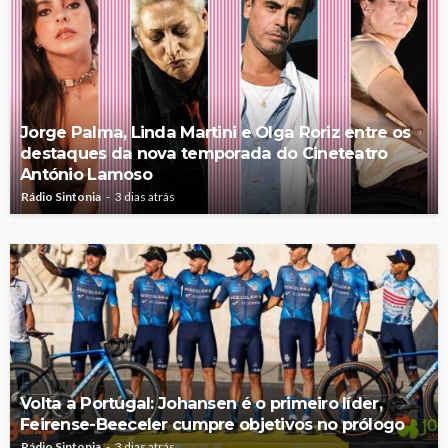
Jorge Palma, Linda Martini e Olga Roriz entre os
destaques da nova temporada do Cineteatro
António Lamoso
Rádio Sintonia
3 dias atrás
Volta a Portugal: Johansen é o primeiro líder,
Feirense-Beeceler cumpre objetivos no prólogo
Rádio Sintonia
3 dias atrás