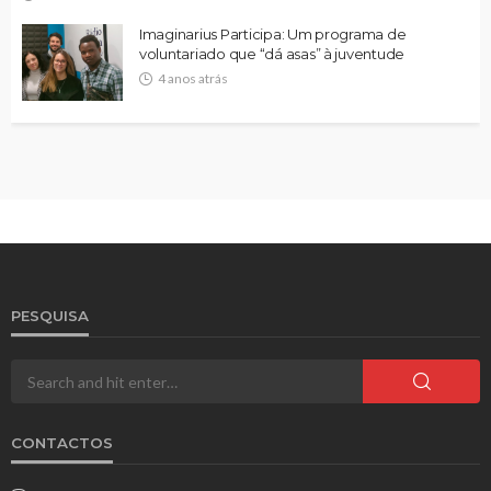
Imaginarius Participa: Um programa de
voluntariado que “dá asas” à juventude
4 anos atrás
PESQUISA
CONTACTOS