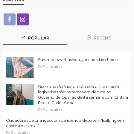
POPULAR
RECENT
Summer travel fashion, your holiday choice
9 anos atrás
Guerra na Ucrânia, erosão costeira e eleições
legislativas são os temas em debate no
Governo de Opinião desta semana com Cristina
Pires e Carlos Seixas
4 anos atrás
Cuidadores de crianças com deficiência debatem ‘Bullying em
contexto escolar’
5 anos atrás