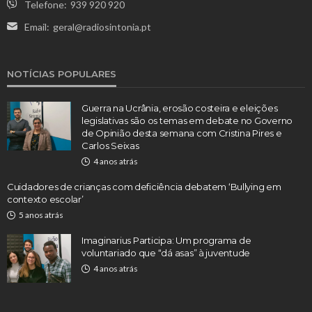
Telefone:
939 920 920
Email:
geral@radiosintonia.pt
NOTÍCIAS POPULARES
Guerra na Ucrânia, erosão costeira e eleições
legislativas são os temas em debate no Governo
de Opinião desta semana com Cristina Pires e
Carlos Seixas
4 anos atrás
Cuidadores de crianças com deficiência debatem ‘Bullying em
contexto escolar’
5 anos atrás
Imaginarius Participa: Um programa de
voluntariado que “dá asas” à juventude
4 anos atrás