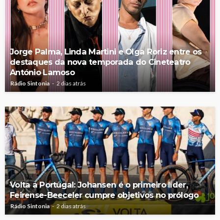
Jorge Palma, Linda Martini e Olga Roriz entre os
destaques da nova temporada do Cineteatro
António Lamoso
Rádio Sintonia
2 dias atrás
Volta a Portugal: Johansen é o primeiro líder,
Feirense-Beeceler cumpre objetivos no prólogo
Rádio Sintonia
2 dias atrás