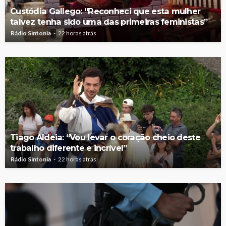
Custódia Gallego: “Reconheci que esta mulher
talvez tenha sido uma das primeiras feministas”
Rádio Sintonia
22 horas atrás
Tiago Aldeia: “Vou levar o coração cheio deste
trabalho diferente e incrível”
Rádio Sintonia
22 horas atrás