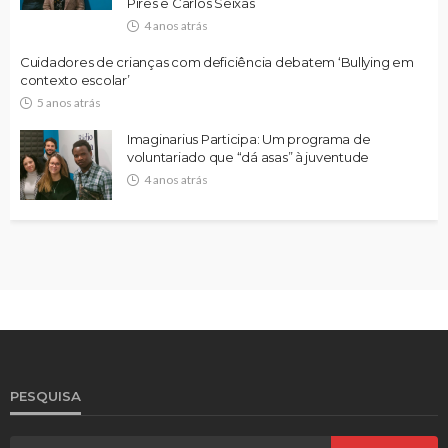
Pires e Carlos Seixas
4 anos atrás
Cuidadores de crianças com deficiência debatem ‘Bullying em
contexto escolar’
5 anos atrás
Imaginarius Participa: Um programa de
voluntariado que “dá asas” à juventude
4 anos atrás
PESQUISA