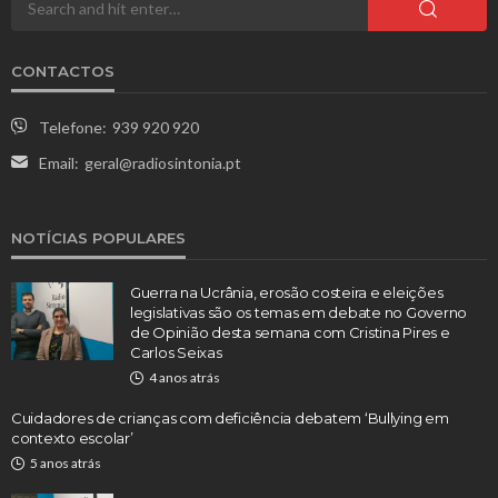
CONTACTOS
Telefone:
939 920 920
Email:
geral@radiosintonia.pt
NOTÍCIAS POPULARES
Guerra na Ucrânia, erosão costeira e eleições
legislativas são os temas em debate no Governo
de Opinião desta semana com Cristina Pires e
Carlos Seixas
4 anos atrás
Cuidadores de crianças com deficiência debatem ‘Bullying em
contexto escolar’
5 anos atrás