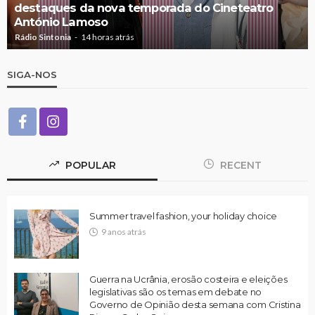
destaques da nova temporada do Cineteatro
António Lamoso
Rádio Sintonia
14 horas atrás
SIGA-NOS
POPULAR
RECENT
Summer travel fashion, your holiday choice
9 anos atrás
Guerra na Ucrânia, erosão costeira e eleições
legislativas são os temas em debate no
Governo de Opinião desta semana com Cristina