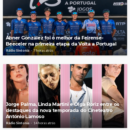
Abner González foi o melhor da Feirense-
Beeceler na primeira etapa da Volta a Portugal
Rádio Sintonia
7 horas atrás
Jorge Palma, Linda Martini e Olga Roriz entre os
destaques da nova temporada do Cineteatro
António Lamoso
Rádio Sintonia
14 horas atrás