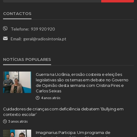
CONTACTOS
Telefone:
939 920 920
Email:
geral@radiosintonia.pt
NOTÍCIAS POPULARES
Guerra na Ucrânia, erosão costeira e eleições
legislativas são os temas em debate no Governo
de Opinião desta semana com Cristina Pires e
Carlos Seixas
4 anos atrás
Cuidadores de crianças com deficiência debatem ‘Bullying em
contexto escolar’
5 anos atrás
Imaginarius Participa: Um programa de