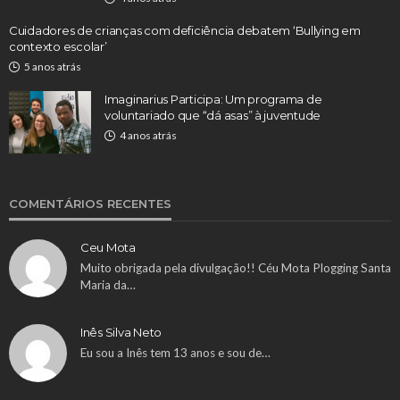
Cuidadores de crianças com deficiência debatem ‘Bullying em
contexto escolar’
5 anos atrás
Imaginarius Participa: Um programa de
voluntariado que “dá asas” à juventude
4 anos atrás
COMENTÁRIOS RECENTES
Ceu Mota
Muito obrigada pela divulgação!! Céu Mota Plogging Santa
Maria da…
Inês Silva Neto
Eu sou a Inês tem 13 anos e sou de…