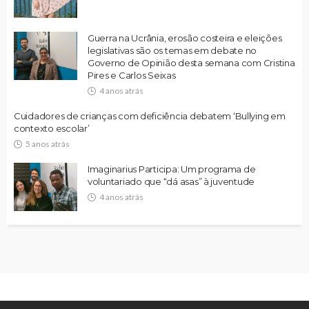
Guerra na Ucrânia, erosão costeira e eleições
legislativas são os temas em debate no
Governo de Opinião desta semana com Cristina
Pires e Carlos Seixas
4 anos atrás
Cuidadores de crianças com deficiência debatem ‘Bullying em
contexto escolar’
5 anos atrás
Imaginarius Participa: Um programa de
voluntariado que “dá asas” à juventude
4 anos atrás