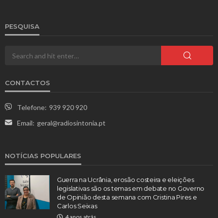
PESQUISA
CONTACTOS
Telefone:
939 920 920
Email:
geral@radiosintonia.pt
NOTÍCIAS POPULARES
Guerra na Ucrânia, erosão costeira e eleições
legislativas são os temas em debate no Governo
de Opinião desta semana com Cristina Pires e
Carlos Seixas
4 anos atrás