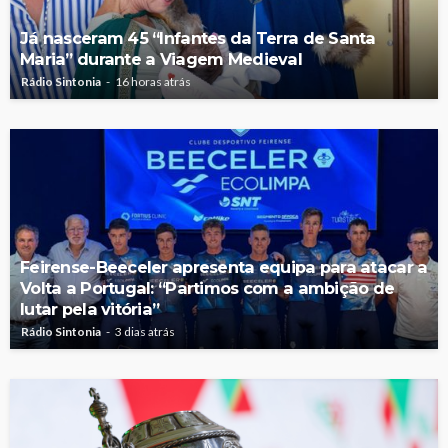
Já nasceram 45 “Infantes da Terra de Santa
Maria” durante a Viagem Medieval
Rádio Sintonia
16 horas atrás
Feirense-Beeceler apresenta equipa para atacar a
Volta a Portugal: “Partimos com a ambição de
lutar pela vitória”
Rádio Sintonia
3 dias atrás