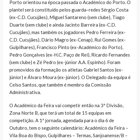
Porto orientou na época passada o Académico do Porto. O
plantel será constituído pelos guarda–redes Sérgio Costa
(ex-C.D. Cucujães), Miguel Santareno (sem clube), Tiago
Duarte (sem clube) e ainda Jacinto Barreira (ex-C.D.
Cucujães), mas também os jogadores Pedro Ferreira (ex-
C.D. Cucujães), Dário Magro (ex-Cenap), Rui Gomes (ex-
Gulpilhares), Francisco Pinto (ex-Académico do Porto),
Pedro Gonçalves (ex-H.C. Paço de Rei), Ricardo Fernandes
(sem clube) e Zé Pedro (ex-júnior A.A. Espinho). Foram
promovidos da formação os atletas Gabriel Santos (ex-
júnior) e Álvaro Moura (ex-júnior). O Delegado da equipa é
Celso Santos, que também é membro da Comissão
Administrativa.
O Académico da Feira vai competir então na 3ª Divisão,
Zona Norte B, que terá um total de 15 equipas em
competição. A 1ª jornada, agendada para o dia 6 de
Outubro, tem o seguinte calendário: Académico da Feira –
Vila Boa do Bispo, Gulpilhares – Termas, Sanjoanense/B –