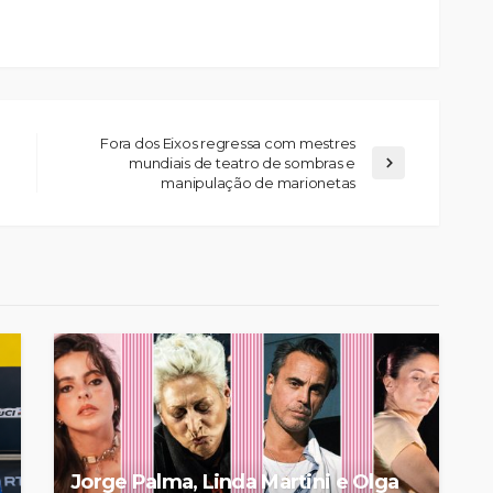
Fora dos Eixos regressa com mestres
mundiais de teatro de sombras e
manipulação de marionetas
elgueiras
nos do FC
Abner González foi o
oblemas
melhor da Feirense-
colino
Beeceler na primeira etapa
da Volta a Portugal
Rádio Sintonia
7 horas atrás
Jorge Palma, Linda Martini e Olga