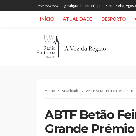
939 920 920
geral@radiosintonia.pt
Sexta-Feira, Agost
INÍCIO
ATUALIDADE
DESPORTO
Home
Atualidade
ABTF Betão Feirense brilha no
ABTF Betão Fei
Grande Prémio 