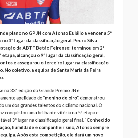
nde plano no GP JN com Afonso Eulálio a vencer a 5ª
no 3º lugar da classificação geral. Pedro Silva
estação da ABTF Betão Feirense: terminou em 2º
 etapa, alcançou o 9º lugar da classificação geral,
ontos e assegurou o terceiro lugar na classificação
o. No coletivo, a equipa de Santa Maria da Feira
io.
e na 33ª edição do Grande Prémio JN é
samente apelidado de “
menino de oiro
“, demonstrou
o um dos grandes talentos do ciclismo nacional. O
oz conquistou uma brilhante vitória na 5ª etapa e
vel 3º lugar na classificação geral final. “
Conhecido
icação, humildade e companheirismo, Afonso sempre
 a equipa. Após esta competição, ele dará um novo