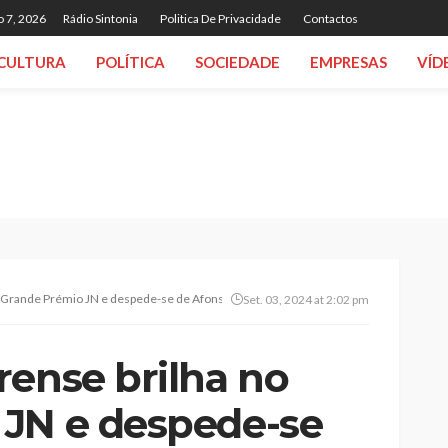
o 7, 2026
Rádio Sintonia
Politica De Privacidade
Contactos
CULTURA
POLÍTICA
SOCIEDADE
EMPRESAS
VÍD
 Grande Prémio JN e despede-se de Afonso Eulálio que dá o salto para o World Tour
Set. 03, 2024 at 2:02 pm
rense brilha no
JN e despede-se