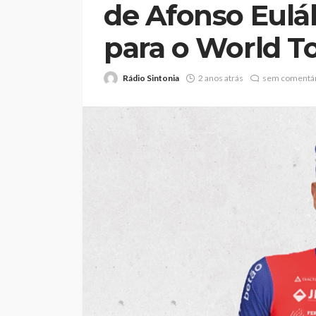
de Afonso Eulál
para o World T
Rádio Sintonia
2 anos atrás
sem comentár