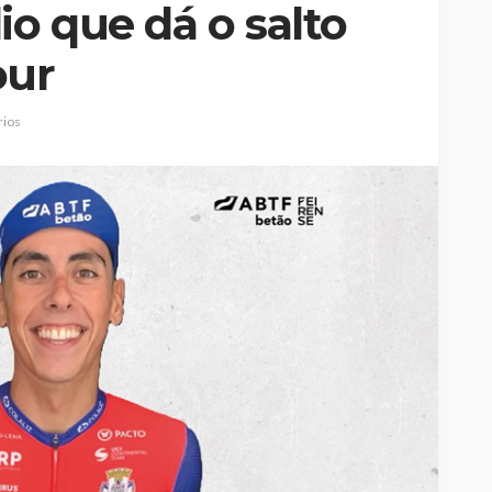
io que dá o salto
our
ios