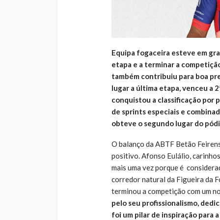
Equipa fogaceira esteve em gra
etapa e a terminar a competição 
também contribuiu para boa pr
lugar a última etapa, venceu a 2ª
conquistou a classificação por p
de sprints especiais e combinad
obteve o segundo lugar do pód
O balanço da ABTF Betão Feirens
positivo. Afonso Eulálio, carinho
mais uma vez porque é considerad
corredor natural da Figueira da F
terminou a competição com um notá
pelo seu profissionalismo, ded
foi um pilar de inspiração para