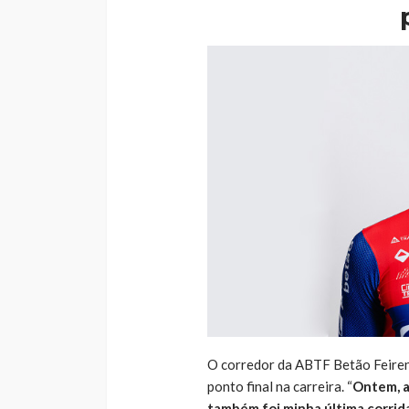
O corredor da ABTF Betão Feiren
ponto final na carreira. “
Ontem, a
também foi minha última corrida