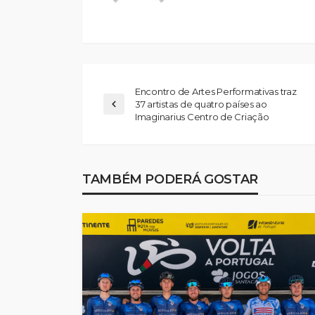
Encontro de Artes Performativas traz
37 artistas de quatro países ao
Imaginarius Centro de Criação
Feirense recebe F
no Centro de Trei
Porto devido a pr
TAMBÉM PODERÁ GOSTAR
no relvado do Mar
Castro
Rádio Sintonia
2 dias atrás