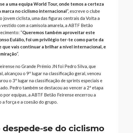
o-se a uma equipa World Tour, onde temos a certeza
a marca no ciclismo internacional
“, escreve o clube
 jovem ciclista, uma das figuras centrais da Volta a
vestido com a camisola amarela, a ABTF Betão
ecimento: “
Queremos também aproveitar este
o Eulálio, foi um privilégio ter-te como parte da
que vais continuar a brilhar a nível internacional, e
dmiração
“.
irense no Grande Prémio JN foi Pedro Silva, que
l, alcançou o 9º lugar na classificação geral, venceu
rou o 3º lugar na classificação de sprints especiais e
inado. Pedro também se destacou ao vencer a 2ª etapa
ão por equipas, a ABTF Betão Feirense encerrou a
o a força e a coesão do grupo.
 despede-se do ciclismo