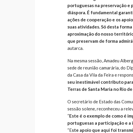
portuguesas na preservação e p
diáspora. É fundamental garanti
ações de cooperação e os apoi
suas atividades. Só desta forma
aproximação do nosso territóri
que preservam de forma admiráve
autarca.
Na mesma sessão, Amadeu Alberga
sede de reunião camarária, do Di
da Casa da Vila da Feira e respo
seu inestimável contributo para
Terras de Santa Maria no Rio de 
O secretário de Estado das Comun
sessão solene, reconheceu a rele
“
Este é o exemplo de como é imp
portuguesas a participação e a
“E
ste apoio que aqui foi transm