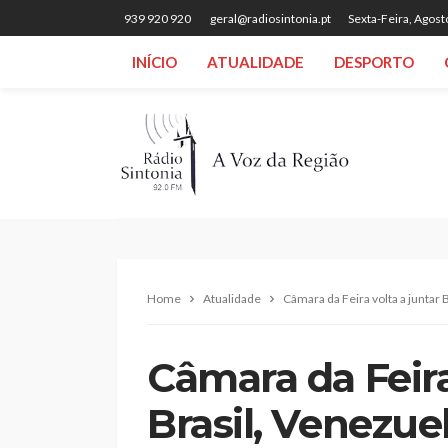
939 920 920
geral@radiosintonia.pt
Sexta-Feira, Agost
INÍCIO
ATUALIDADE
DESPORTO
Home
Atualidade
Câmara da Feira volta a juntar 
Câmara da Feira
Brasil, Venezuel