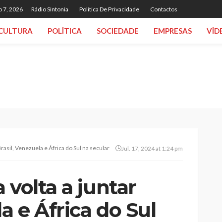
o 7, 2026
Rádio Sintonia
Politica De Privacidade
Contactos
CULTURA
POLÍTICA
SOCIEDADE
EMPRESAS
VÍD
Brasil, Venezuela e África do Sul na secular Festa das Fogaceiras
Jul. 17, 2024 at 1:24 pm
 volta a juntar
a e África do Sul