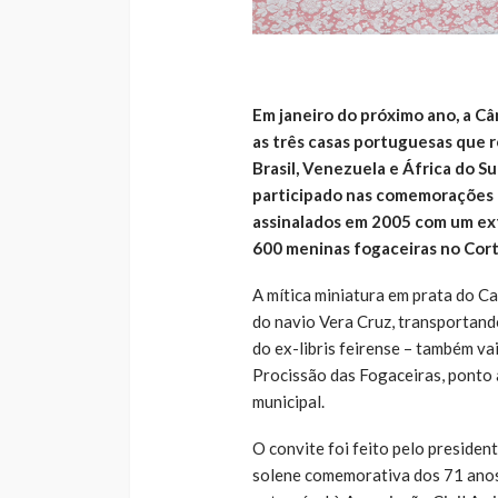
Em janeiro do próximo ano, a Câ
as três casas portuguesas que r
Brasil, Venezuela e África do S
participado nas comemorações of
assinalados em 2005 com um ext
600 meninas fogaceiras no Corte
A mítica miniatura em prata do C
do navio Vera Cruz, transportand
do ex-libris feirense – também va
Procissão das Fogaceiras, ponto 
municipal.
O convite foi feito pelo preside
solene comemorativa dos 71 anos d