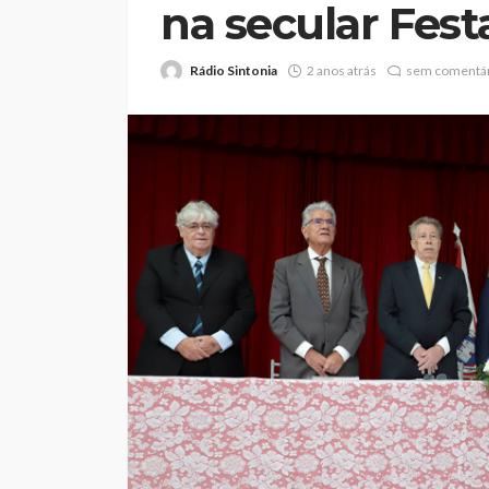
na secular Fest
Rádio Sintonia
2 anos atrás
sem comentár