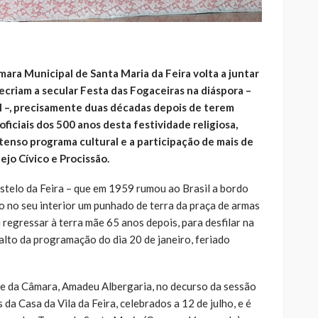
mara Municipal de Santa Maria da Feira volta a juntar
ecriam a secular Festa das Fogaceiras na diáspora –
ul –, precisamente duas décadas depois de terem
iciais dos 500 anos desta festividade religiosa,
enso programa cultural e a participação de mais de
jo Cívico e Procissão.
astelo da Feira – que em 1959 rumou ao Brasil a bordo
o no seu interior um punhado de terra da praça de armas
i regressar à terra mãe 65 anos depois, para desfilar na
alto da programação do dia 20 de janeiro, feriado
nte da Câmara, Amadeu Albergaria, no decurso da sessão
a Casa da Vila da Feira, celebrados a 12 de julho, e é