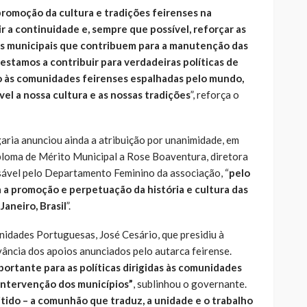
romoção da cultura e tradições feirenses na
r a continuidade e, sempre que possível, reforçar as
os municipais que contribuem para a manutenção das
 estamos a contribuir para verdadeiras políticas de
o às comunidades feirenses espalhadas pelo mundo,
l a nossa cultura e as nossas tradições
”, reforça o
ria anunciou ainda a atribuição por unanimidade, em
ploma de Mérito Municipal a Rose Boaventura, diretora
nsável pelo Departamento Feminino da associação, “
pelo
 a promoção e perpetuação da história e cultura das
Janeiro, Brasil
”.
idades Portuguesas, José Cesário, que presidiu à
vância dos apoios anunciados pelo autarca feirense.
ortante para as políticas dirigidas às comunidades
 intervenção dos municípios”
, sublinhou o governante.
itido – a comunhão que traduz, a unidade e o trabalho