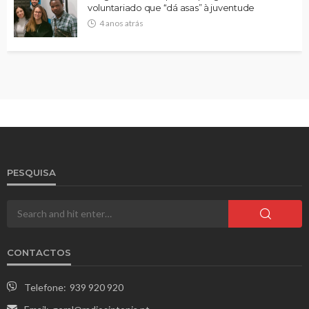
voluntariado que “dá asas” à juventude
4 anos atrás
PESQUISA
CONTACTOS
Telefone:
939 920 920