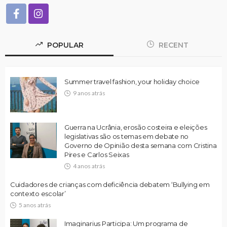
POPULAR
RECENT
Summer travel fashion, your holiday choice
9 anos atrás
Guerra na Ucrânia, erosão costeira e eleições
legislativas são os temas em debate no
Governo de Opinião desta semana com Cristina
Pires e Carlos Seixas
4 anos atrás
Cuidadores de crianças com deficiência debatem ‘Bullying em
contexto escolar’
5 anos atrás
Imaginarius Participa: Um programa de