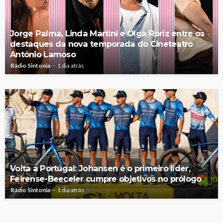
Jorge Palma, Linda Martini e Olga Roriz entre os
destaques da nova temporada do Cineteatro
António Lamoso
Rádio Sintonia
1 dia atrás
Volta a Portugal: Johansen é o primeiro líder,
Feirense-Beeceler cumpre objetivos no prólogo
Rádio Sintonia
1 dia atrás