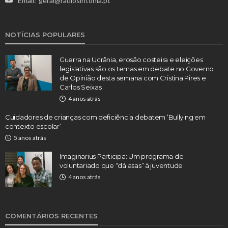
Email:
geral@radiosintonia.pt
NOTÍCIAS POPULARES
Guerra na Ucrânia, erosão costeira e eleições
legislativas são os temas em debate no Governo
de Opinião desta semana com Cristina Pires e
Carlos Seixas
4 anos atrás
Cuidadores de crianças com deficiência debatem ‘Bullying em
contexto escolar’
5 anos atrás
Imaginarius Participa: Um programa de
voluntariado que “dá asas” à juventude
4 anos atrás
COMENTÁRIOS RECENTES