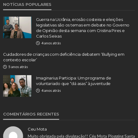
NOTÍCIAS POPULARES
Guerra na Ucrânia, erosão costeira e eleições
legislativas são os temas em debate no Governo
de Opinião desta semana com Cristina Pires e
Carlos Seixas
4 anos atrás
Cuidadores de crianças com deficiência debatem ‘Bullying em
contexto escolar’
5 anos atrás
Imaginarius Participa: Um programa de
voluntariado que “dá asas” à juventude
4 anos atrás
COMENTÁRIOS RECENTES
Ceu Mota
Muito obrigada pela divulgação!! Céu Mota Plogging Santa