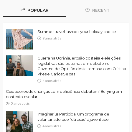
POPULAR
RECENT
Summer travel fashion, your holiday choice
9 anos atrás
Guerra na Ucrânia, erosão costeira e eleições
legislativas são os temas em debate no
Governo de Opinião desta semana com Cristina
Pires e Carlos Seixas
4 anos atrás
Cuidadores de crianças com deficiência debatem ‘Bullying em
contexto escolar’
5 anos atrás
Imaginarius Participa: Um programa de
voluntariado que “dá asas” à juventude
4 anos atrás