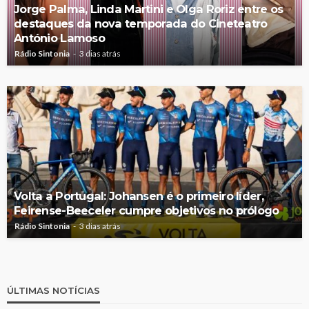
Jorge Palma, Linda Martini e Olga Roriz entre os
destaques da nova temporada do Cineteatro
António Lamoso
Rádio Sintonia
3 dias atrás
Volta a Portugal: Johansen é o primeiro líder,
Feirense-Beeceler cumpre objetivos no prólogo
Rádio Sintonia
3 dias atrás
ÚLTIMAS NOTÍCIAS