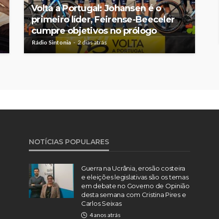
Volta a Portugal: Johansen é o
primeiro líder, Feirense-Beeceler
cumpre objetivos no prólogo
Rádio Sintonia
2 dias atrás
NOTÍCIAS POPULARES
Guerra na Ucrânia, erosão costeira
e eleições legislativas são os temas
em debate no Governo de Opinião
desta semana com Cristina Pires e
Carlos Seixas
4 anos atrás