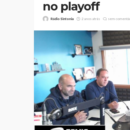
no playoff
Rádio Sintonia
2 anos atrás
sem comentár