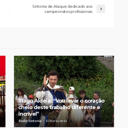
Sintonia de Ataque dedicado aos
campeonatos profissionais
Custódia Gallego:
 o
“Reconheci que esta
e-
mulher talvez tenha sido
ira etapa
uma das primeiras
l
feministas”
Rádio Sintonia
10 horas atrás
Tiago Aldeia: “Vou levar o coração
cheio deste trabalho diferente e
incrível”
Rádio Sintonia
10 horas atrás