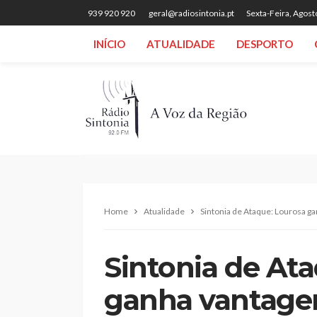
939 920 920
geral@radiosintonia.pt
Sexta-Feira, Agost
INÍCIO
ATUALIDADE
DESPORTO
Home
Atualidade
Sintonia de Ataque: Lourosa ga
Sintonia de At
ganha vantagem