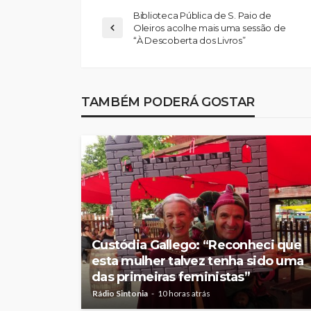
Biblioteca Pública de S. Paio de
Oleiros acolhe mais uma sessão de
“À Descoberta dos Livros”
Abner González foi
melhor da Feirens
TAMBÉM PODERÁ GOSTAR
Beeceler na prime
da Volta a Portuga
Rádio Sintonia
1 dia atrás
Custódia Gallego: “Reconheci que
esta mulher talvez tenha sido uma
das primeiras feministas”
Rádio Sintonia
10 horas atrás