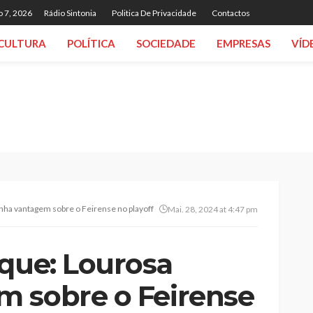
o 7, 2026
Rádio Sintonia
Politica De Privacidade
Contactos
CULTURA
POLÍTICA
SOCIEDADE
EMPRESAS
VÍD
nha vantagem sobre o Feirense no playoff
Mai. 28, 2024 at 4:47 pm
aque: Lourosa
 sobre o Feirense