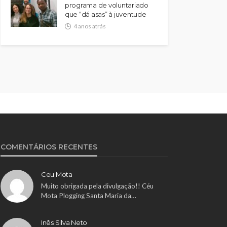
programa de voluntariado
que “dá asas” à juventude
4 anos atrás
COMENTÁRIOS RECENTES
Ceu Mota
Muito obrigada pela divulgação!! Céu
Mota Plogging Santa Maria da…
Inês Silva Neto