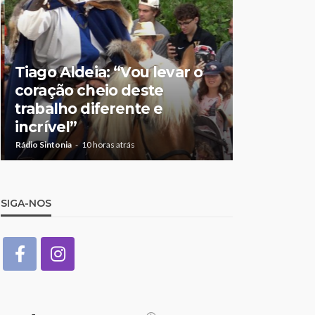
Tiago Aldeia: “Vou levar o
Mulher de
coração cheio deste
suspeita 
trabalho diferente e
doméstic
incrível”
crianças
Rádio Sintonia
10 horas atrás
Rádio Sintonia
1
SIGA-NOS