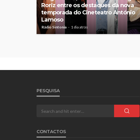
Roriz entre os destaques da nova
temporada do Cineteatro António
Lamoso
Rádio Sintonia
1 dia atrás
PESQUISA
CONTACTOS