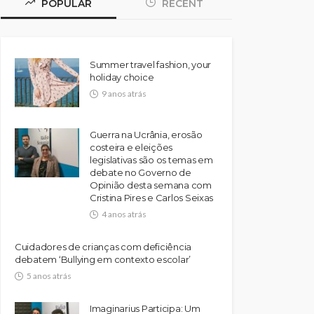
POPULAR
RECENT
Summer travel fashion, your
holiday choice
9 anos atrás
Guerra na Ucrânia, erosão
costeira e eleições
legislativas são os temas em
debate no Governo de
Opinião desta semana com
Cristina Pires e Carlos Seixas
4 anos atrás
Cuidadores de crianças com deficiência
debatem ‘Bullying em contexto escolar’
5 anos atrás
Imaginarius Participa: Um