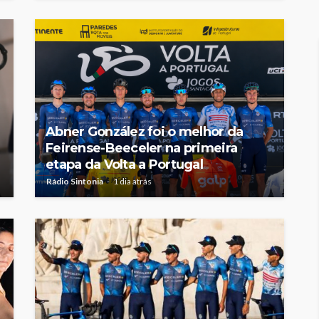
Abner González foi o melhor da
Feirense-Beeceler na primeira
etapa da Volta a Portugal
Rádio Sintonia
1 dia atrás