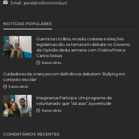
Email:
geral@radiosintonia.pt
NOTÍCIAS POPULARES
Guerra na Ucrânia, erosão costeira e eleições
legislativas são os temas em debate no Governo
de Opinião desta semana com Cristina Pires e
Carlos Seixas
4 anos atrás
Cuidadores de crianças com deficiência debatem ‘Bullying em
contexto escolar’
5 anos atrás
Imaginarius Participa: Um programa de
voluntariado que “dá asas” à juventude
4 anos atrás
COMENTÁRIOS RECENTES