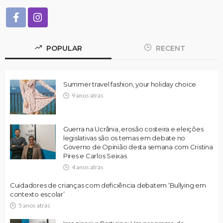
POPULAR
RECENT
Summer travel fashion, your holiday choice
9 anos atrás
Guerra na Ucrânia, erosão costeira e eleições
legislativas são os temas em debate no
Governo de Opinião desta semana com Cristina
Pires e Carlos Seixas
4 anos atrás
Cuidadores de crianças com deficiência debatem ‘Bullying em
contexto escolar’
5 anos atrás