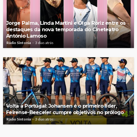
Jorge Palma, Linda Martini e Olga Roriz entre os
destaques da nova temporada do Cineteatro
António Lamoso
Rádio Sintonia
3 dias atrás
Volta a Portugal: Johansen é o primeiro líder,
Feirense-Beeceler cumpre objetivos no prólogo
Rádio Sintonia
3 dias atrás