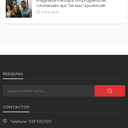
Imaginarius Participa: Um programa de
voluntariado que “dá asas” à juventude
4 anos atrás
PESQUISA
CONTACTOS
Telefone:
939 920 920