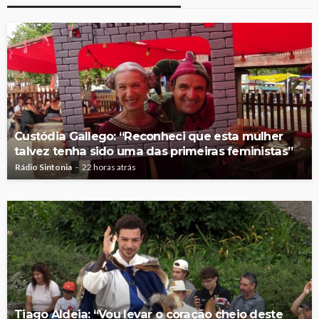
Custódia Gallego: “Reconheci que esta mulher
talvez tenha sido uma das primeiras feministas”
Rádio Sintonia
22 horas atrás
Tiago Aldeia: “Vou levar o coração cheio deste