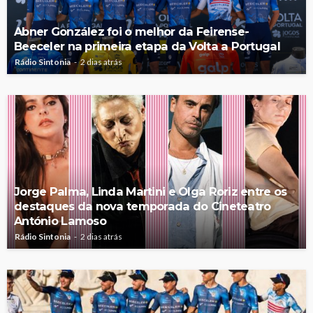
Abner González foi o melhor da Feirense-
Beeceler na primeira etapa da Volta a Portugal
Rádio Sintonia
2 dias atrás
Jorge Palma, Linda Martini e Olga Roriz entre os
destaques da nova temporada do Cineteatro
António Lamoso
Rádio Sintonia
2 dias atrás