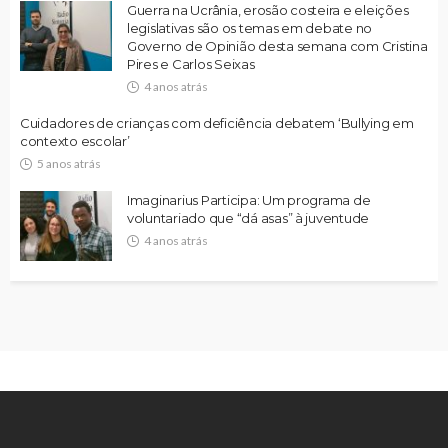
Guerra na Ucrânia, erosão costeira e eleições
legislativas são os temas em debate no
Governo de Opinião desta semana com Cristina
Pires e Carlos Seixas
4 anos atrás
Cuidadores de crianças com deficiência debatem ‘Bullying em
contexto escolar’
5 anos atrás
Imaginarius Participa: Um programa de
voluntariado que “dá asas” à juventude
4 anos atrás