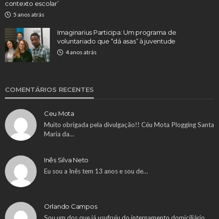
contexto escolar’
5 anos atrás
Imaginarius Participa: Um programa de
voluntariado que “dá asas” à juventude
4 anos atrás
COMENTÁRIOS RECENTES
Ceu Mota
Muito obrigada pela divulgação!! Céu Mota Plogging Santa
Maria da…
Inês Silva Neto
Eu sou a Inês tem 13 anos e sou de…
Orlando Campos
Sou um dos que já usufruiu do internamento domiciliário.