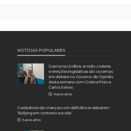
NOTÍCIAS POPULARES
Guerra na Ucrânia, erosão costeira
e eleições legislativas são os temas
em debate no Governo de Opinião
desta semana com Cristina Pires e
Carlos Seixas
4 anos atrás
Cuidadores de crianças com deficiência debatem
‘Bullying em contexto escolar’
5 anos atrás