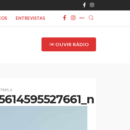
EOS
ENTREVISTAS
OUVIR RÁDIO
27661_n
5614595527661_n