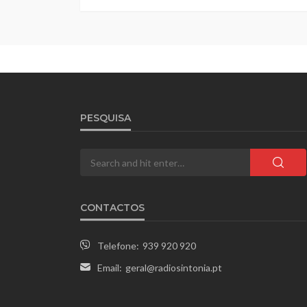
PESQUISA
CONTACTOS
Telefone:
939 920 920
Email:
geral@radiosintonia.pt