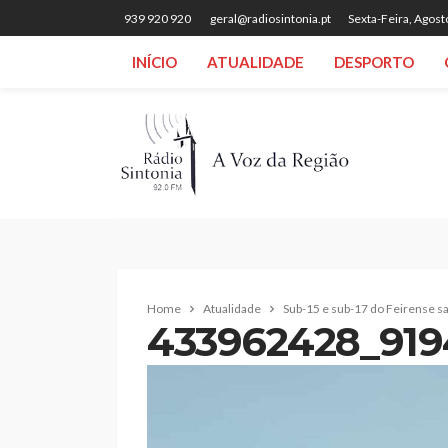
939 920 920
geral@radiosintonia.pt
Sexta-Feira, Agost
INÍCIO
ATUALIDADE
DESPORTO
Home
Atualidade
Sub-15 e sub-17 do Feirense s
433962428_919