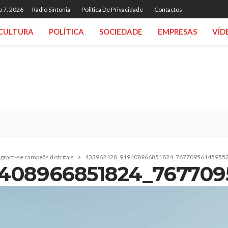
o 7, 2026
Rádio Sintonia
Politica De Privacidade
Contactos
CULTURA
POLÍTICA
SOCIEDADE
EMPRESAS
VÍD
agram-se campeãs distritais
433962428_919408966851824_76770956145955
408966851824_767709