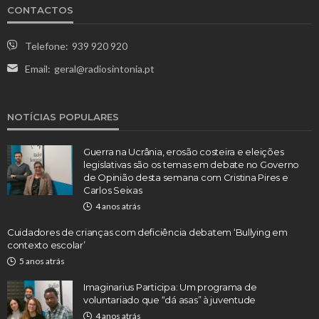
CONTACTOS
Telefone:
939 920 920
Email:
geral@radiosintonia.pt
NOTÍCIAS POPULARES
Guerra na Ucrânia, erosão costeira e eleições
legislativas são os temas em debate no Governo
de Opinião desta semana com Cristina Pires e
Carlos Seixas
4 anos atrás
Cuidadores de crianças com deficiência debatem ‘Bullying em
contexto escolar’
5 anos atrás
Imaginarius Participa: Um programa de
voluntariado que “dá asas” à juventude
4 anos atrás