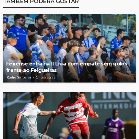
TAMBÉM PODERÁ GOSTAR
Feirense entra na II Liga com empate sem golos
frente ao Felgueiras
Rádio Sintonia
1 hora atrás