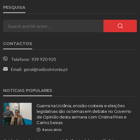
PESQUISA
CONTACTOS
Telefone:
939 920 920
Email:
geral@radiosintonia.pt
NOTÍCIAS POPULARES
Guerra na Ucrânia, erosão costeira e eleições
legislativas são os temas em debate no Governo
de Opinião desta semana com Cristina Pires e
Carlos Seixas
4 anos atrás