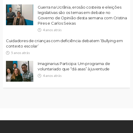
Guerra na Ucrânia, erosão costeira e eleições
legislativas são os temas em debate no
Governo de Opinião desta semana com Cristina
Pires e Carlos Seixas
4 anos atrás
Cuidadores de crianças com deficiência debatem ‘Bullying em
contexto escolar’
5 anos atrás
Imaginarius Participa: Um programa de
voluntariado que “dá asas” à juventude
4 anos atrás