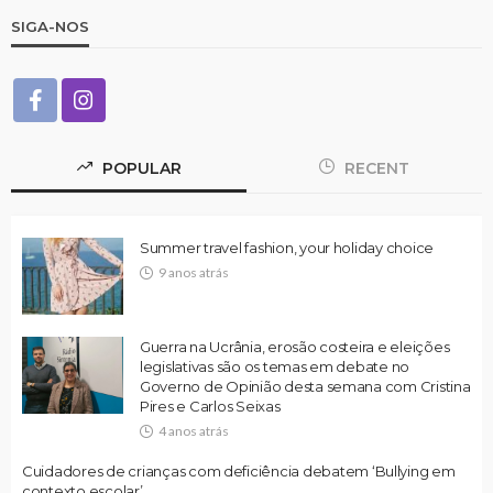
SIGA-NOS
POPULAR
RECENT
Summer travel fashion, your holiday choice
9 anos atrás
Guerra na Ucrânia, erosão costeira e eleições
legislativas são os temas em debate no
Governo de Opinião desta semana com Cristina
Pires e Carlos Seixas
4 anos atrás
Cuidadores de crianças com deficiência debatem ‘Bullying em
contexto escolar’