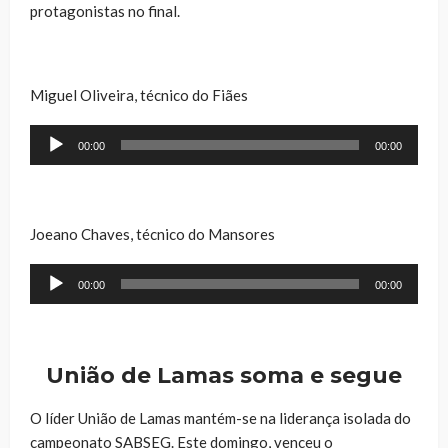
protagonistas no final.
Miguel Oliveira, técnico do Fiães
Reprodutor
00:00
00:00
de
áudio
Joeano Chaves, técnico do Mansores
Reprodutor
00:00
00:00
de
áudio
União de Lamas soma e segue
O líder União de Lamas mantém-se na liderança isolada do
campeonato SABSEG. Este domingo, venceu o