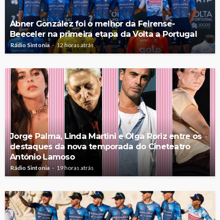
Abner González foi o melhor da Feirense-
Beeceler na primeira etapa da Volta a Portugal
Rádio Sintonia
12 horas atrás
Jorge Palma, Linda Martini e Olga Roriz entre os
destaques da nova temporada do Cineteatro
António Lamoso
Rádio Sintonia
19 horas atrás