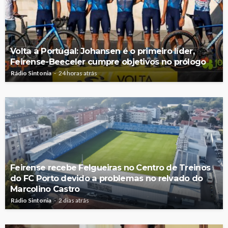
Volta a Portugal: Johansen é o primeiro líder,
Feirense-Beeceler cumpre objetivos no prólogo
Rádio Sintonia
24 horas atrás
Feirense recebe Felgueiras no Centro de Treinos
do FC Porto devido a problemas no relvado do
Marcolino Castro
Rádio Sintonia
2 dias atrás