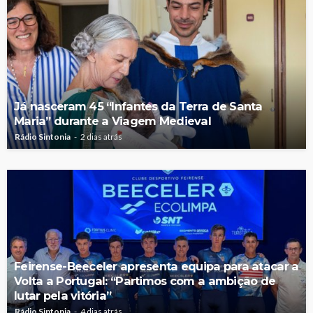
Já nasceram 45 “Infantes da Terra de Santa
Maria” durante a Viagem Medieval
Rádio Sintonia
2 dias atrás
Feirense-Beeceler apresenta equipa para atacar a
Volta a Portugal: “Partimos com a ambição de
lutar pela vitória”
Rádio Sintonia
4 dias atrás