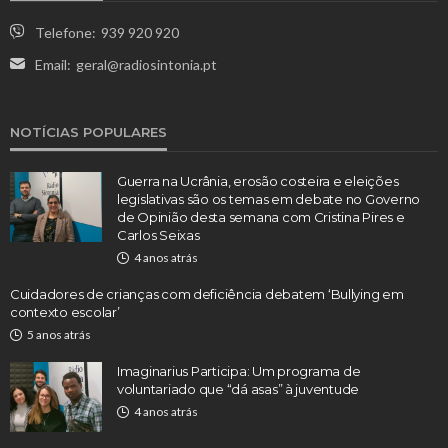
Telefone:
939 920 920
Email:
geral@radiosintonia.pt
NOTÍCIAS POPULARES
Guerra na Ucrânia, erosão costeira e eleições
legislativas são os temas em debate no Governo
de Opinião desta semana com Cristina Pires e
Carlos Seixas
4 anos atrás
Cuidadores de crianças com deficiência debatem ‘Bullying em
contexto escolar’
5 anos atrás
Imaginarius Participa: Um programa de
voluntariado que “dá asas” à juventude
4 anos atrás