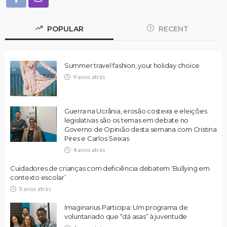
POPULAR
RECENT
Summer travel fashion, your holiday choice
9 anos atrás
Guerra na Ucrânia, erosão costeira e eleições
legislativas são os temas em debate no
Governo de Opinião desta semana com Cristina
Pires e Carlos Seixas
4 anos atrás
Cuidadores de crianças com deficiência debatem ‘Bullying em
contexto escolar’
5 anos atrás
Imaginarius Participa: Um programa de
voluntariado que “dá asas” à juventude