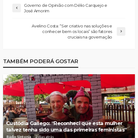
Governo de Opinião com Délio Carquejo e
José Amorim
Avelino Costa: “Ser criativo nas soluções e
conhecer bem os locais” são fatores
cruciais na governação
TAMBÉM PODERÁ GOSTAR
Custódia Gallego: “Reconheci que esta mulher
talvez tenha sido uma das primeiras feministas”
Rádio Sintonia
2 dias atrás