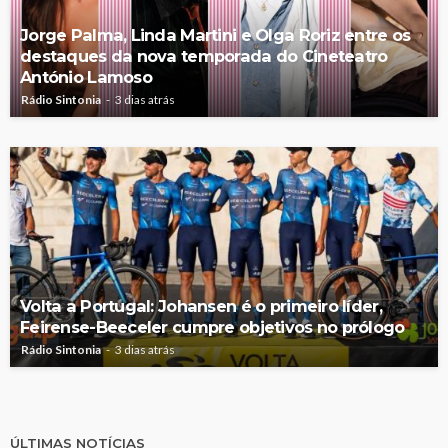
Jorge Palma, Linda Martini e Olga Roriz entre os
destaques da nova temporada do Cineteatro
António Lamoso
Rádio Sintonia
3 dias atrás
Volta a Portugal: Johansen é o primeiro líder,
Feirense-Beeceler cumpre objetivos no prólogo
Rádio Sintonia
3 dias atrás
ÚLTIMAS NOTÍCIAS