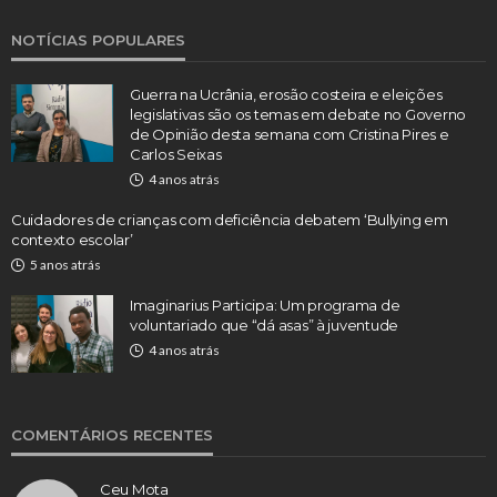
NOTÍCIAS POPULARES
Guerra na Ucrânia, erosão costeira e eleições
legislativas são os temas em debate no Governo
de Opinião desta semana com Cristina Pires e
Carlos Seixas
4 anos atrás
Cuidadores de crianças com deficiência debatem ‘Bullying em
contexto escolar’
5 anos atrás
Imaginarius Participa: Um programa de
voluntariado que “dá asas” à juventude
4 anos atrás
COMENTÁRIOS RECENTES
Ceu Mota