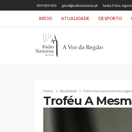
939 920 920
geral@radiosintonia.pt
Sexta-Feira, Agost
INÍCIO
ATUALIDADE
DESPORTO
Home
Atualidade
Feira Viva vence torneio organ
Troféu A Mesm