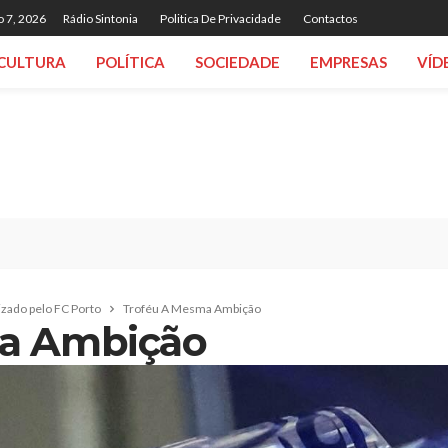
o 7, 2026
Rádio Sintonia
Politica De Privacidade
Contactos
CULTURA
POLÍTICA
SOCIEDADE
EMPRESAS
VÍD
izado pelo FC Porto
Troféu A Mesma Ambição
a Ambição