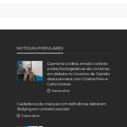
NOTÍCIAS POPULARES
Guerra na Ucrânia, erosão costeira
e eleições legislativas são os temas
em debate no Governo de Opinião
desta semana com Cristina Pires e
Carlos Seixas
4 anos atrás
Cuidadores de crianças com deficiência debatem
‘Bullying em contexto escolar’
5 anos atrás