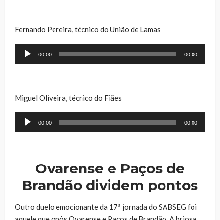
Fernando Pereira, técnico do União de Lamas
Reprodutor
00:00
00:00
de
áudio
Miguel Oliveira, técnico do Fiães
Reprodutor
00:00
00:00
de
áudio
Ovarense e Paços de
Brandão dividem pontos
Outro duelo emocionante da 17ª jornada do SABSEG foi
aquele que opôs Ovarense e Paços de Brandão. A briosa