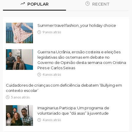
POPULAR
RECENT
Summer travel fashion, your holiday choice
9 anos atrás
Guerra na Ucrânia, erosão costeira e eleições
legislativas são os temas em debate no
Governo de Opinião desta semana com Cristina
Pires e Carlos Seixas
4 anos atrás
Cuidadores de crianças com deficiência debatem ‘Bullying em
contexto escolar’
5 anos atrás
Imaginarius Participa: Um programa de
voluntariado que “dá asas” à juventude
4 anos atrás