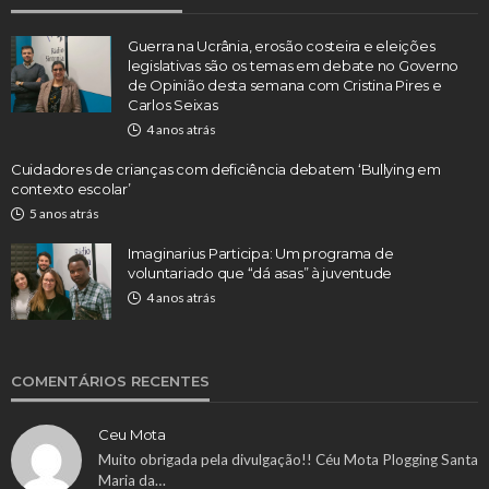
Guerra na Ucrânia, erosão costeira e eleições
legislativas são os temas em debate no Governo
de Opinião desta semana com Cristina Pires e
Carlos Seixas
4 anos atrás
Cuidadores de crianças com deficiência debatem ‘Bullying em
contexto escolar’
5 anos atrás
Imaginarius Participa: Um programa de
voluntariado que “dá asas” à juventude
4 anos atrás
COMENTÁRIOS RECENTES
Ceu Mota
Muito obrigada pela divulgação!! Céu Mota Plogging Santa
Maria da…