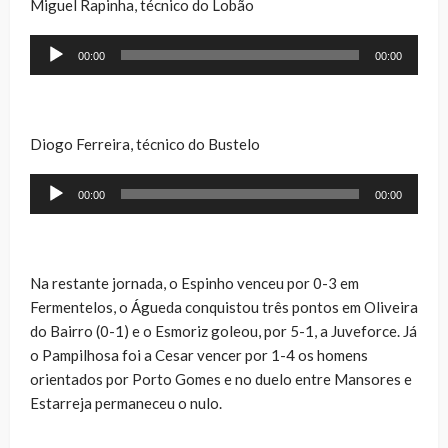
Miguel Rapinha, técnico do Lobão
Reprodutor
00:00
00:00
de
áudio
Diogo Ferreira, técnico do Bustelo
Reprodutor
00:00
00:00
de
áudio
Na restante jornada, o Espinho venceu por 0-3 em
Fermentelos, o Águeda conquistou três pontos em Oliveira
do Bairro (0-1) e o Esmoriz goleou, por 5-1, a Juveforce. Já
o Pampilhosa foi a Cesar vencer por 1-4 os homens
orientados por Porto Gomes e no duelo entre Mansores e
Estarreja permaneceu o nulo.