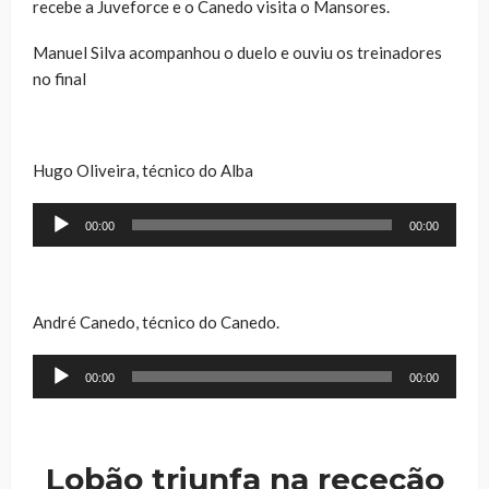
recebe a Juveforce e o Canedo visita o Mansores.
Manuel Silva acompanhou o duelo e ouviu os treinadores
no final
Hugo Oliveira, técnico do Alba
Reprodutor
00:00
00:00
de
áudio
André Canedo, técnico do Canedo.
Reprodutor
00:00
00:00
de
áudio
Lobão triunfa na receção