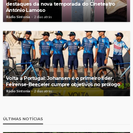
destaques da nova temporada do Cineteatro
António Lamoso
Rádio Sintonia
2 dias atrás
Volta a Portugal: Johansen é o primeiro líder,
Feirense-Beeceler cumpre objetivos no prólogo
Rádio Sintonia
2 dias atrás
ÚLTIMAS NOTÍCIAS