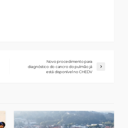
Novo procedimento para
diagnóstico do cancro do pulmão já
está disponível no CHEDV
para
Volta a Portugal: Johansen é
rtugal:
o primeiro líder, Feirense-
ambição
Beeceler cumpre objetivos
a”
no prólogo
Rádio Sintonia
3 horas atrás