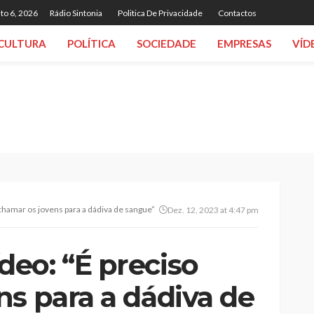
to 6, 2026
Rádio Sintonia
Politica De Privacidade
Contactos
CULTURA
POLÍTICA
SOCIEDADE
EMPRESAS
VÍD
chamar os jovens para a dádiva de sangue”
Dez. 12, 2023 at 4:47 pm
eo: “É preciso
ns para a dádiva de