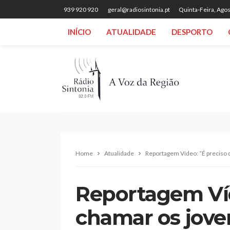
939 920 920
geral@radiosintonia.pt
Quinta-Feira, Agos
INÍCIO
ATUALIDADE
DESPORTO
Home
Atualidade
Reportagem Vídeo: “É preciso 
Reportagem Víd
chamar os jove