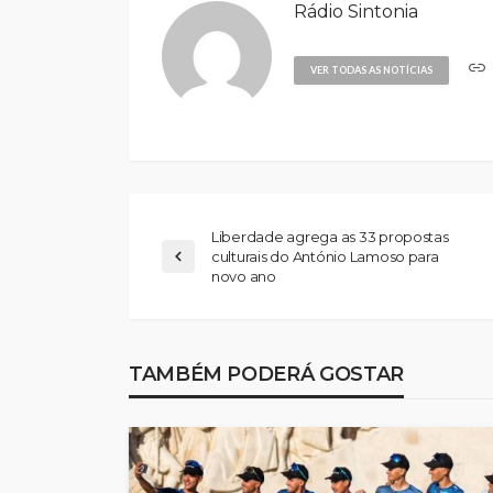
Rádio Sintonia
VER TODAS AS NOTÍCIAS
Liberdade agrega as 33 propostas
culturais do António Lamoso para
novo ano
Feirense-Beeceler
apresenta equipa 
atacar a Volta a Po
TAMBÉM PODERÁ GOSTAR
“Partimos com a 
de lutar pela vitóri
Rádio Sintonia
3 dias atrás