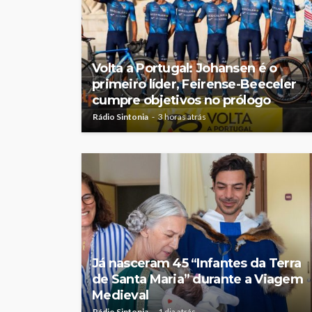
Volta a Portugal: Johansen é o
primeiro líder, Feirense-Beeceler
cumpre objetivos no prólogo
Rádio Sintonia
3 horas atrás
Já nasceram 45 “Infantes da Terra
de Santa Maria” durante a Viagem
Medieval
Rádio Sintonia
1 dia atrás