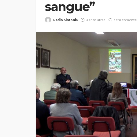
sangue”
Rádio Sintonia
3 anos atrás
sem comentár