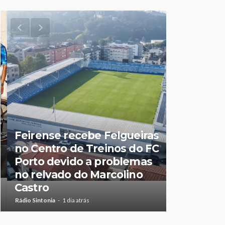
Feirense recebe Felgueiras
no Centro de Treinos do FC
Porto devido a problemas
Já nascer
no relvado do Marcolino
Terra de 
Castro
durante 
Rádio Sintonia
1 dia atrás
Rádio Sintonia
1