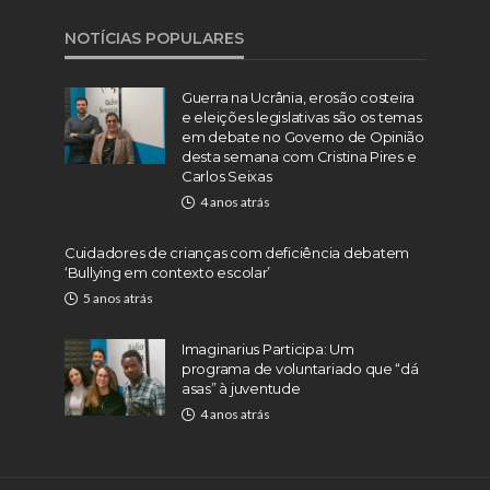
NOTÍCIAS POPULARES
Guerra na Ucrânia, erosão costeira
e eleições legislativas são os temas
em debate no Governo de Opinião
desta semana com Cristina Pires e
Carlos Seixas
4 anos atrás
Cuidadores de crianças com deficiência debatem
‘Bullying em contexto escolar’
5 anos atrás
Imaginarius Participa: Um
programa de voluntariado que “dá
asas” à juventude
4 anos atrás