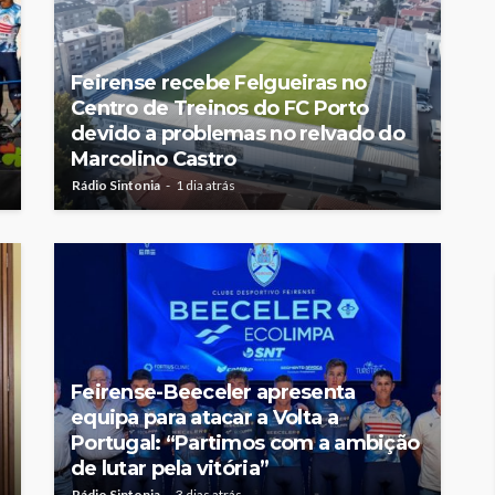
Feirense recebe Felgueiras no
Centro de Treinos do FC Porto
devido a problemas no relvado do
Marcolino Castro
Rádio Sintonia
1 dia atrás
Feirense-Beeceler apresenta
equipa para atacar a Volta a
Portugal: “Partimos com a ambição
de lutar pela vitória”
Rádio Sintonia
3 dias atrás