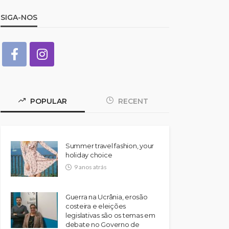
SIGA-NOS
POPULAR
RECENT
Summer travel fashion, your
holiday choice
9 anos atrás
Guerra na Ucrânia, erosão
costeira e eleições
legislativas são os temas em
debate no Governo de