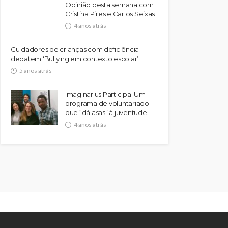
Opinião desta semana com
Cristina Pires e Carlos Seixas
4 anos atrás
Cuidadores de crianças com deficiência
debatem ‘Bullying em contexto escolar’
5 anos atrás
Imaginarius Participa: Um
programa de voluntariado
que “dá asas” à juventude
4 anos atrás