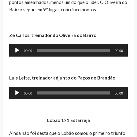
pontos amealhados, menos um do que o líder. O Oliveira do
Bairro segue em 9º lugar, com cinco pontos.
Zé Carlos, treinador do Oliveira do Bairro
Reprodutor
00:00
00:00
de
áudio
Luis Leite, treinador adjunto do Paços de Brandão
Reprodutor
00:00
00:00
de
áudio
Lobão 1×1 Estarreja
Ainda não foi desta que o Lobão somou o primeiro triunfo