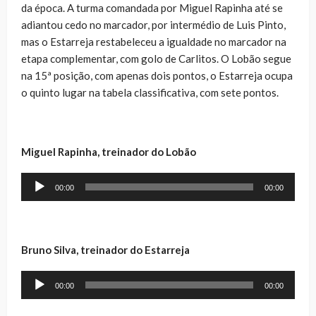
da época. A turma comandada por Miguel Rapinha até se
adiantou cedo no marcador, por intermédio de Luis Pinto,
mas o Estarreja restabeleceu a igualdade no marcador na
etapa complementar, com golo de Carlitos. O Lobão segue
na 15ª posição, com apenas dois pontos, o Estarreja ocupa
o quinto lugar na tabela classificativa, com sete pontos.
Miguel Rapinha, treinador do Lobão
Reprodutor
00:00
00:00
de
áudio
Bruno Silva, treinador do Estarreja
Reprodutor
00:00
00:00
de
áudio