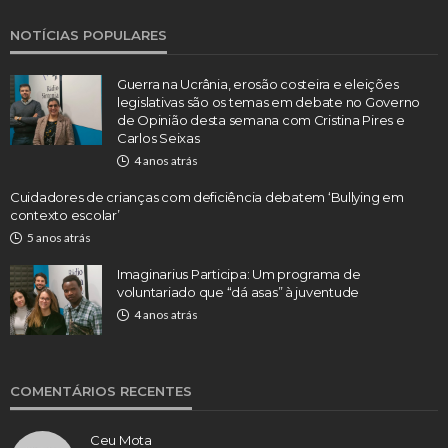
NOTÍCIAS POPULARES
Guerra na Ucrânia, erosão costeira e eleições
legislativas são os temas em debate no Governo
de Opinião desta semana com Cristina Pires e
Carlos Seixas
4 anos atrás
Cuidadores de crianças com deficiência debatem ‘Bullying em
contexto escolar’
5 anos atrás
Imaginarius Participa: Um programa de
voluntariado que “dá asas” à juventude
4 anos atrás
COMENTÁRIOS RECENTES
Ceu Mota