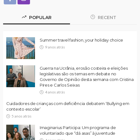
POPULAR
RECENT
Summer travel fashion, your holiday choice
9 anos atrás
Guerra na Ucrânia, erosão costeira e eleições
legislativas são os temas em debate no
Governo de Opinião desta semana com Cristina
Pires e Carlos Seixas
4 anos atrás
Cuidadores de crianças com deficiência debatem ‘Bullying em
contexto escolar’
5 anos atrás
Imaginarius Participa: Um programa de
voluntariado que “dá asas” à juventude