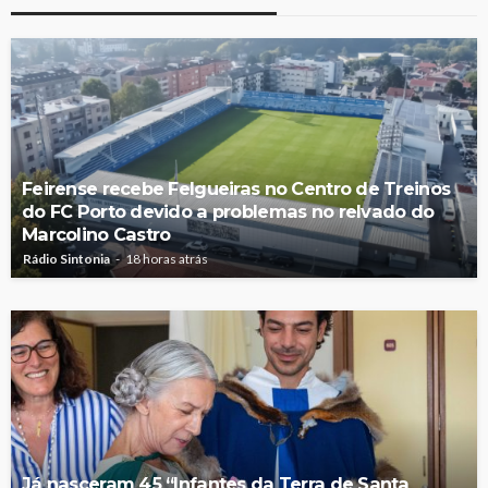
Feirense recebe Felgueiras no Centro de Treinos
do FC Porto devido a problemas no relvado do
Marcolino Castro
Rádio Sintonia
18 horas atrás
Já nasceram 45 “Infantes da Terra de Santa