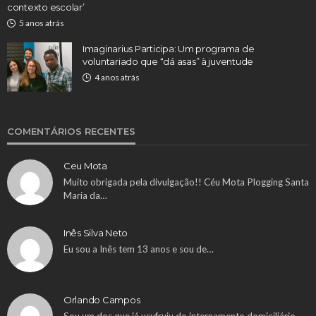
contexto escolar’
5 anos atrás
Imaginarius Participa: Um programa de
voluntariado que “dá asas” à juventude
4 anos atrás
COMENTÁRIOS RECENTES
Ceu Mota
Muito obrigada pela divulgação!! Céu Mota Plogging Santa
Maria da…
Inês Silva Neto
Eu sou a Inês tem 13 anos e sou de…
Orlando Campos
Sou um dos que já usufruiu do internamento domiciliário.