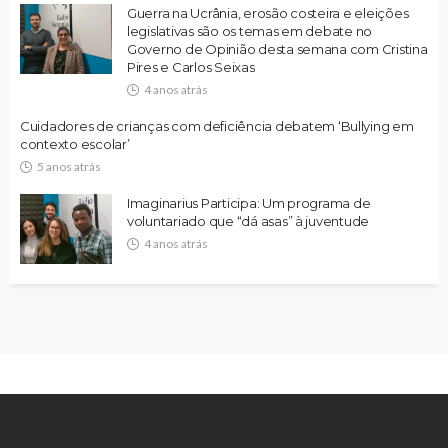
Guerra na Ucrânia, erosão costeira e eleições
legislativas são os temas em debate no
Governo de Opinião desta semana com Cristina
Pires e Carlos Seixas
4 anos atrás
Cuidadores de crianças com deficiência debatem ‘Bullying em
contexto escolar’
5 anos atrás
Imaginarius Participa: Um programa de
voluntariado que “dá asas” à juventude
4 anos atrás