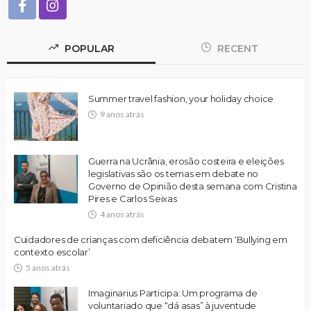
POPULAR
RECENT
Summer travel fashion, your holiday choice
9 anos atrás
Guerra na Ucrânia, erosão costeira e eleições
legislativas são os temas em debate no
Governo de Opinião desta semana com Cristina
Pires e Carlos Seixas
4 anos atrás
Cuidadores de crianças com deficiência debatem ‘Bullying em
contexto escolar’
5 anos atrás
Imaginarius Participa: Um programa de
voluntariado que “dá asas” à juventude