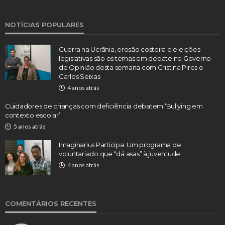
NOTÍCIAS POPULARES
Guerra na Ucrânia, erosão costeira e eleições
legislativas são os temas em debate no Governo
de Opinião desta semana com Cristina Pires e
Carlos Seixas
4 anos atrás
Cuidadores de crianças com deficiência debatem ‘Bullying em
contexto escolar’
5 anos atrás
Imaginarius Participa: Um programa de
voluntariado que “dá asas” à juventude
4 anos atrás
COMENTÁRIOS RECENTES