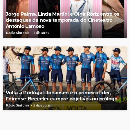
Jorge Palma, Linda Martini e Olga Roriz entre os
destaques da nova temporada do Cineteatro
António Lamoso
Rádio Sintonia
1 dia atrás
Volta a Portugal: Johansen é o primeiro líder,
Feirense-Beeceler cumpre objetivos no prólogo
Rádio Sintonia
2 dias atrás