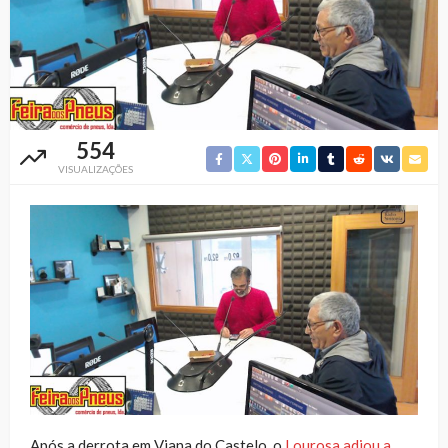
554
VISUALIZAÇÕES
Após a derrota em Viana do Castelo, o
Lourosa adiou a