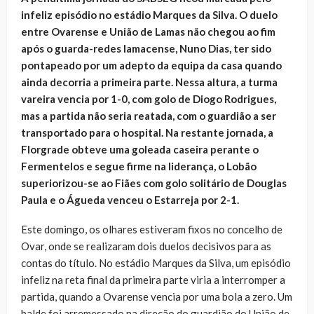
infeliz episódio no estádio Marques da Silva. O duelo
entre Ovarense e União de Lamas não chegou ao fim
após o guarda-redes lamacense, Nuno Dias, ter sido
pontapeado por um adepto da equipa da casa quando
ainda decorria a primeira parte. Nessa altura, a turma
vareira vencia por 1-0, com golo de Diogo Rodrigues,
mas a partida não seria reatada, com o guardião a ser
transportado para o hospital. Na restante jornada, a
Florgrade obteve uma goleada caseira perante o
Fermentelos e segue firme na liderança, o Lobão
superiorizou-se ao Fiães com golo solitário de Douglas
Paula e o Águeda venceu o Estarreja por 2-1.
Este domingo, os olhares estiveram fixos no concelho de
Ovar, onde se realizaram dois duelos decisivos para as
contas do título. No estádio Marques da Silva, um episódio
infeliz na reta final da primeira parte viria a interromper a
partida, quando a Ovarense vencia por uma bola a zero. Um
balde foi arremessado na direção do guardião do União de