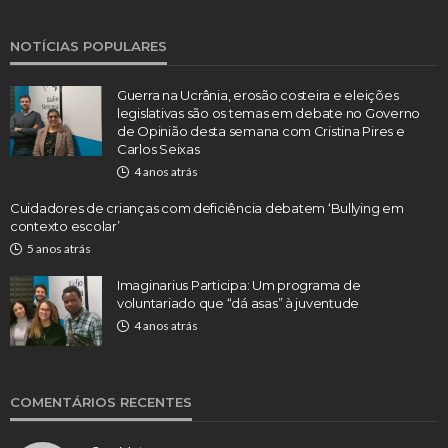
NOTÍCIAS POPULARES
Guerra na Ucrânia, erosão costeira e eleições
legislativas são os temas em debate no Governo
de Opinião desta semana com Cristina Pires e
Carlos Seixas
4 anos atrás
Cuidadores de crianças com deficiência debatem ‘Bullying em
contexto escolar’
5 anos atrás
Imaginarius Participa: Um programa de
voluntariado que “dá asas” à juventude
4 anos atrás
COMENTÁRIOS RECENTES