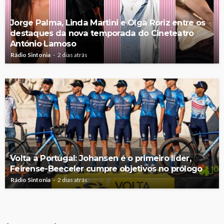
Jorge Palma, Linda Martini e Olga Roriz entre os
destaques da nova temporada do Cineteatro
António Lamoso
Rádio Sintonia
2 dias atrás
Volta a Portugal: Johansen é o primeiro líder,
Feirense-Beeceler cumpre objetivos no prólogo
Rádio Sintonia
2 dias atrás