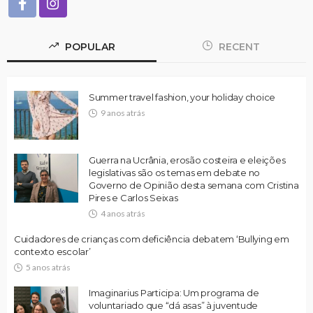
POPULAR
RECENT
Summer travel fashion, your holiday choice
9 anos atrás
Guerra na Ucrânia, erosão costeira e eleições
legislativas são os temas em debate no
Governo de Opinião desta semana com Cristina
Pires e Carlos Seixas
4 anos atrás
Cuidadores de crianças com deficiência debatem ‘Bullying em
contexto escolar’
5 anos atrás
Imaginarius Participa: Um programa de
voluntariado que “dá asas” à juventude