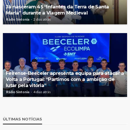
Já nasceram 45 “Infantes da Terra de Santa
Maria” durante a Viagem Medieval
Rádio Sintonia
2 dias atrás
Feirense-Beeceler apresenta equipa para atacar a
Volta a Portugal: “Partimos com a ambição de
lutar pela vitória”
Rádio Sintonia
4 dias atrás
ÚLTIMAS NOTÍCIAS