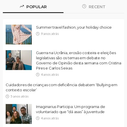
POPULAR
RECENT
Summer travel fashion, your holiday choice
9 anos atrás
Guerra na Ucrânia, erosão costeira e eleições
legislativas são os temas em debate no
Governo de Opinião desta semana com Cristina
Pires e Carlos Seixas
4 anos atrás
Cuidadores de crianças com deficiência debatem ‘Bullying em
contexto escolar’
5 anos atrás
Imaginarius Participa: Um programa de
voluntariado que “dá asas” à juventude
4 anos atrás