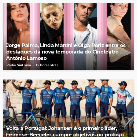
Jorge Palma, Linda Martini e Olga Roriz entre os
destaques da nova temporada do Cineteatro
António Lamoso
Rádio Sintonia
12 horas atrás
Volta a Portugal: Johansen é o primeiro líder,
Feirense-Beeceler cumpre objetivos no prólogo