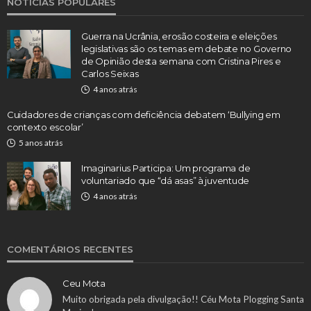
NOTÍCIAS POPULARES
Guerra na Ucrânia, erosão costeira e eleições
legislativas são os temas em debate no Governo
de Opinião desta semana com Cristina Pires e
Carlos Seixas
4 anos atrás
Cuidadores de crianças com deficiência debatem ‘Bullying em
contexto escolar’
5 anos atrás
Imaginarius Participa: Um programa de
voluntariado que “dá asas” à juventude
4 anos atrás
COMENTÁRIOS RECENTES
Ceu Mota
Muito obrigada pela divulgação!! Céu Mota Plogging Santa