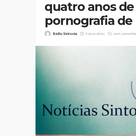
quatro anos de 
pornografia d
Rádio Sintonia
3 anos atrás
sem comentár
Volta a Portugal: 
o primeiro líder, F
Beeceler cumpre o
no prólogo
Rádio Sintonia
1 dia atrás