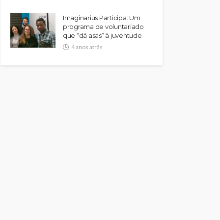
Imaginarius Participa: Um
programa de voluntariado
que “dá asas” à juventude
4 anos atrás