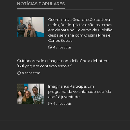
NOTÍCIAS POPULARES
Guerra na Ucrânia, erosão costeira
e eleições legislativas são os temas
em debate no Governo de Opinião
desta semana com Cristina Pires e
Carlos Seixas
4 anos atrás
Cuidadores de crianças com deficiência debatem
‘Bullying em contexto escolar’
5 anos atrás
Imaginarius Participa: Um
programa de voluntariado que “dá
asas” à juventude
4 anos atrás