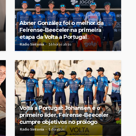
Abner González foi o melhor da
Feirense-Beeceler na primeira
etapa da Volta a Portugal
Rádio Sintonia
16 horas atrás
Volta a Portugal: Johansen é o
primeiro líder, Feirense-Beeceler
cumpre objetivos no prólogo
Rádio Sintonia
1 dia atrás