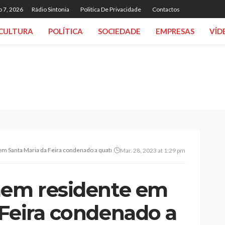
o 7, 2026
Rádio Sintonia
Politica De Privacidade
Contactos
CULTURA
POLÍTICA
SOCIEDADE
EMPRESAS
VÍD
m Santa Maria da Feira condenado a quatro anos de prisão por pornografia de meno
Mar. 28, 2023 at 1:29 pm
mem residente em
 Feira condenado a