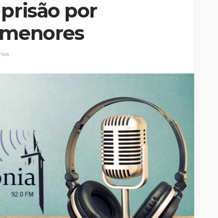
prisão por
e menores
ios
Johansen é
Mulher detida na Feira por
eirense-
suspeita de violência
bjetivos
doméstica contra duas
crianças
Rádio Sintonia
3 horas atrás