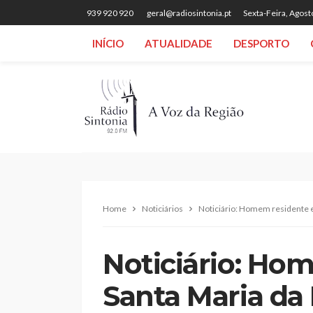
939 920 920
geral@radiosintonia.pt
Sexta-Feira, Agost
INÍCIO
ATUALIDADE
DESPORTO
Home
Noticiários
Noticiário: Homem residente e
Noticiário: Ho
Santa Maria da