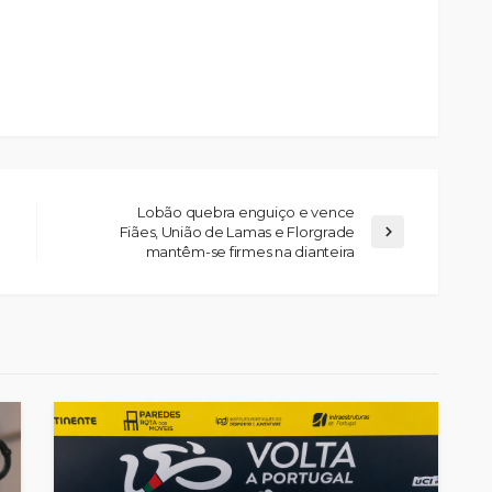
Lobão quebra enguiço e vence
Fiães, União de Lamas e Florgrade
mantêm-se firmes na dianteira