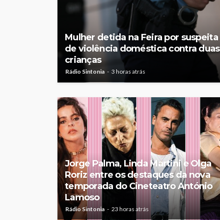
Mulher detida na Feira por suspeita
de violência doméstica contra duas
crianças
Rádio Sintonia
3 horas atrás
Jorge Palma, Linda Martini e Olga
Roriz entre os destaques da nova
temporada do Cineteatro António
Lamoso
Rádio Sintonia
23 horas atrás