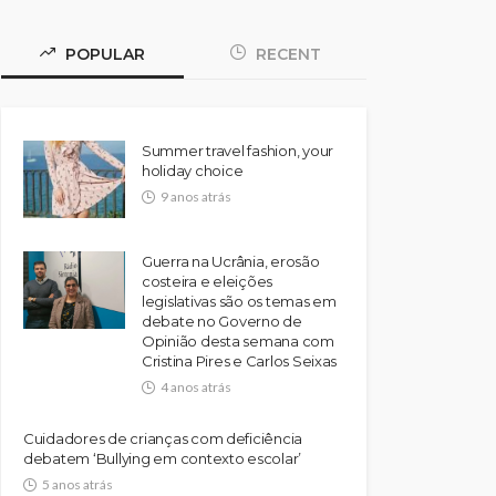
POPULAR
RECENT
Summer travel fashion, your
holiday choice
9 anos atrás
Guerra na Ucrânia, erosão
costeira e eleições
legislativas são os temas em
debate no Governo de
Opinião desta semana com
Cristina Pires e Carlos Seixas
4 anos atrás
Cuidadores de crianças com deficiência
debatem ‘Bullying em contexto escolar’
5 anos atrás