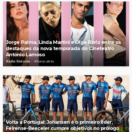
Jorge Palma, Linda Martini e Olga Roriz entre os
destaques da nova temporada do Cineteatro
António Lamoso
Rádio Sintonia
4 horas atrás
Volta a Portugal: Johansen é o primeiro líder,
Feirense-Beeceler cumpre objetivos no prólogo