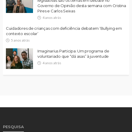
legislativas são os temas em debate no
Governo de Opinião desta semana com Cristina
Pires e Carlos Seixas
4 anos atrás
Cuidadores de crianças com deficiência debatem ‘Bullying em
contexto escolar’
5 anos atrás
Imaginarius Participa: Um programa de
voluntariado que “dá asas” à juventude
4 anos atrás
PESQUISA