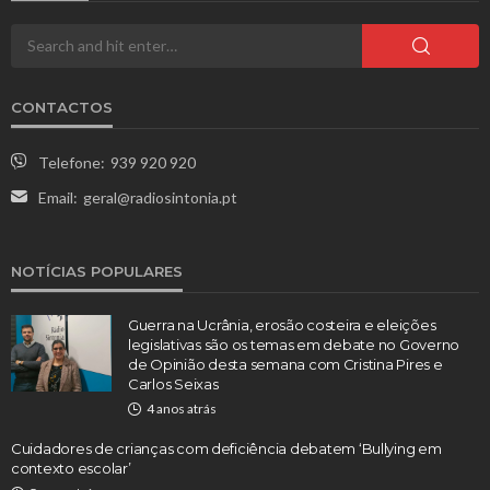
CONTACTOS
Telefone:
939 920 920
Email:
geral@radiosintonia.pt
NOTÍCIAS POPULARES
Guerra na Ucrânia, erosão costeira e eleições
legislativas são os temas em debate no Governo
de Opinião desta semana com Cristina Pires e
Carlos Seixas
4 anos atrás
Cuidadores de crianças com deficiência debatem ‘Bullying em
contexto escolar’