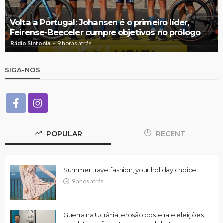
Volta a Portugal: Johansen é o primeiro líder,
Feirense-Beeceler cumpre objetivos no prólogo
Rádio Sintonia
9 horas atrás
SIGA-NOS
POPULAR
RECENT
Summer travel fashion, your holiday choice
9 anos atrás
Guerra na Ucrânia, erosão costeira e eleições