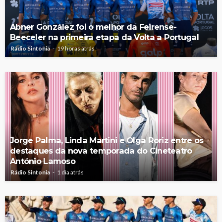
Abner González foi o melhor da Feirense-
Beeceler na primeira etapa da Volta a Portugal
Rádio Sintonia
19 horas atrás
Jorge Palma, Linda Martini e Olga Roriz entre os
destaques da nova temporada do Cineteatro
António Lamoso
Rádio Sintonia
1 dia atrás