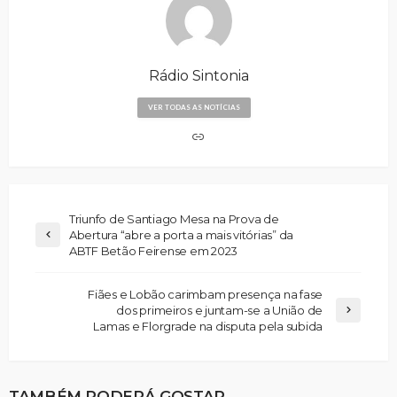
Rádio Sintonia
VER TODAS AS NOTÍCIAS
Triunfo de Santiago Mesa na Prova de
Abertura “abre a porta a mais vitórias” da
ABTF Betão Feirense em 2023
Fiães e Lobão carimbam presença na fase
dos primeiros e juntam-se a União de
Lamas e Florgrade na disputa pela subida
TAMBÉM PODERÁ GOSTAR