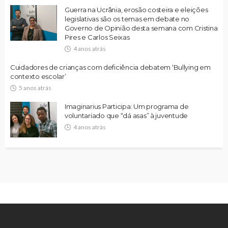
Guerra na Ucrânia, erosão costeira e eleições
legislativas são os temas em debate no
Governo de Opinião desta semana com Cristina
Pires e Carlos Seixas
4 anos atrás
Cuidadores de crianças com deficiência debatem ‘Bullying em
contexto escolar’
5 anos atrás
Imaginarius Participa: Um programa de
voluntariado que “dá asas” à juventude
4 anos atrás