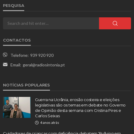
PESQUISA
CONTACTOS
Telefone:
939 920 920
Email:
geral@radiosintonia.pt
NOTÍCIAS POPULARES
Guerra na Ucrânia, erosão costeira e eleições
legislativas são os temas em debate no Governo
de Opinião desta semana com Cristina Pires e
Carlos Seixas
4 anos atrás
Cuidadores de crianças com deficiência debatem ‘Bullying em