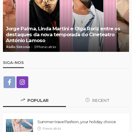
Jorge Palma, Linda Martini e Olga Roriz entre os
destaques da nova temporada do Cineteatro
António Lamoso
Rádio Sintonia
19 horas atrás
SIGA-NOS
POPULAR
RECENT
Summer travel fashion, your holiday choice
9 anos atrás