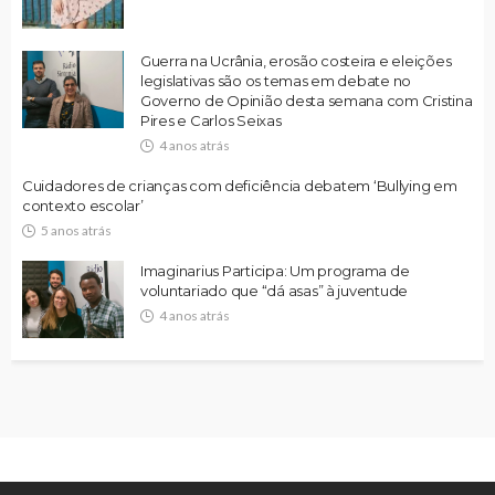
Guerra na Ucrânia, erosão costeira e eleições
legislativas são os temas em debate no
Governo de Opinião desta semana com Cristina
Pires e Carlos Seixas
4 anos atrás
Cuidadores de crianças com deficiência debatem ‘Bullying em
contexto escolar’
5 anos atrás
Imaginarius Participa: Um programa de
voluntariado que “dá asas” à juventude
4 anos atrás