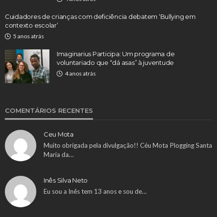
Cuidadores de crianças com deficiência debatem ‘Bullying em
contexto escolar’
5 anos atrás
Imaginarius Participa: Um programa de
voluntariado que “dá asas” à juventude
4 anos atrás
COMENTÁRIOS RECENTES
Ceu Mota
Muito obrigada pela divulgação!! Céu Mota Plogging Santa
Maria da…
Inês Silva Neto
Eu sou a Inês tem 13 anos e sou de…