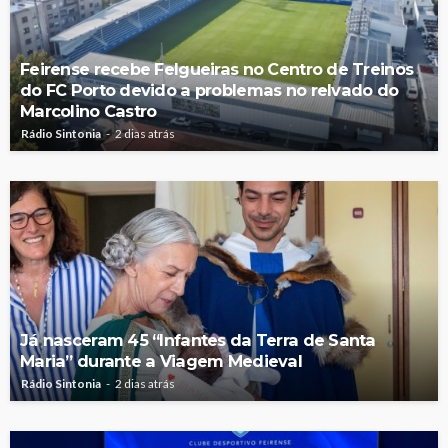
Feirense recebe Felgueiras no Centro de Treinos
do FC Porto devido a problemas no relvado do
Marcolino Castro
Rádio Sintonia
2 dias atrás
Já nasceram 45 “Infantes da Terra de Santa
Maria” durante a Viagem Medieval
Rádio Sintonia
2 dias atrás