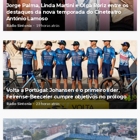
Jorge Palma, Linda Martini e Olga Roriz entre os
destaques da nova temporada do Cineteatro
António Lamoso
Rádio Sintonia
19 horas atrás
Volta a Portugal: Johansen é o primeiro líder,
Feirense-Beeceler cumpre objetivos no prólogo
Rádio Sintonia
23 horas atrás