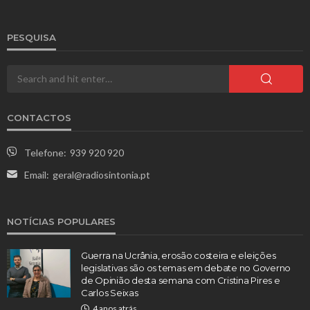
PESQUISA
CONTACTOS
Telefone:
939 920 920
Email:
geral@radiosintonia.pt
NOTÍCIAS POPULARES
Guerra na Ucrânia, erosão costeira e eleições
legislativas são os temas em debate no Governo
de Opinião desta semana com Cristina Pires e
Carlos Seixas
4 anos atrás