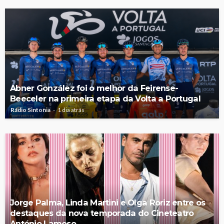
Abner González foi o melhor da Feirense-
Beeceler na primeira etapa da Volta a Portugal
Rádio Sintonia
1 dia atrás
Jorge Palma, Linda Martini e Olga Roriz entre os
destaques da nova temporada do Cineteatro
António Lamoso