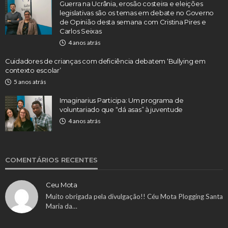
Guerra na Ucrânia, erosão costeira e eleições
legislativas são os temas em debate no Governo
de Opinião desta semana com Cristina Pires e
Carlos Seixas
4 anos atrás
Cuidadores de crianças com deficiência debatem ‘Bullying em
contexto escolar’
5 anos atrás
Imaginarius Participa: Um programa de
voluntariado que “dá asas” à juventude
4 anos atrás
COMENTÁRIOS RECENTES
Ceu Mota
Muito obrigada pela divulgação!! Céu Mota Plogging Santa
Maria da…