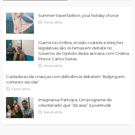
Summer travel fashion, your holiday choice
9 anos atrás
Guerra na Ucrânia, erosão costeira e eleições
legislativas são os temas em debate no
Governo de Opinião desta semana com Cristina
Pires e Carlos Seixas
4 anos atrás
Cuidadores de crianças com deficiência debatem ‘Bullying em
contexto escolar’
5 anos atrás
Imaginarius Participa: Um programa de
voluntariado que “dá asas” à juventude
4 anos atrás