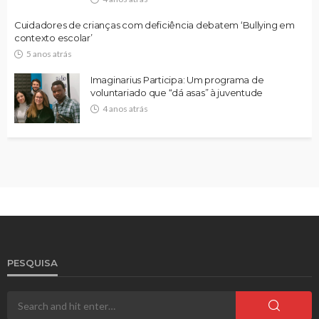
Cuidadores de crianças com deficiência debatem ‘Bullying em
contexto escolar’
5 anos atrás
Imaginarius Participa: Um programa de
voluntariado que “dá asas” à juventude
4 anos atrás
PESQUISA