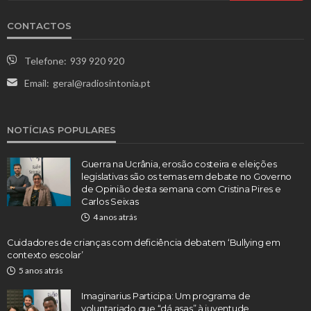
CONTACTOS
Telefone:
939 920 920
Email:
geral@radiosintonia.pt
NOTÍCIAS POPULARES
Guerra na Ucrânia, erosão costeira e eleições
legislativas são os temas em debate no Governo
de Opinião desta semana com Cristina Pires e
Carlos Seixas
4 anos atrás
Cuidadores de crianças com deficiência debatem ‘Bullying em
contexto escolar’
5 anos atrás
Imaginarius Participa: Um programa de
voluntariado que “dá asas” à juventude