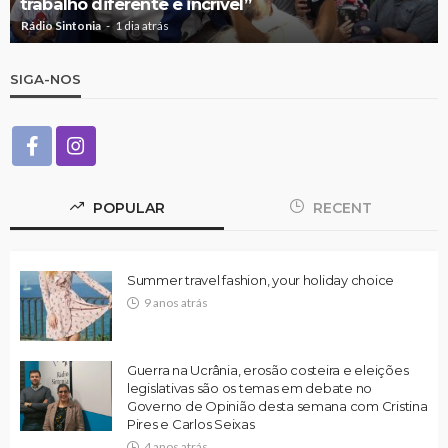
trabalho diferente e incrível”
Rádio Sintonia
1 dia atrás
SIGA-NOS
POPULAR
RECENT
Summer travel fashion, your holiday choice
9 anos atrás
Guerra na Ucrânia, erosão costeira e eleições
legislativas são os temas em debate no
Governo de Opinião desta semana com Cristina
Pires e Carlos Seixas
4 anos atrás