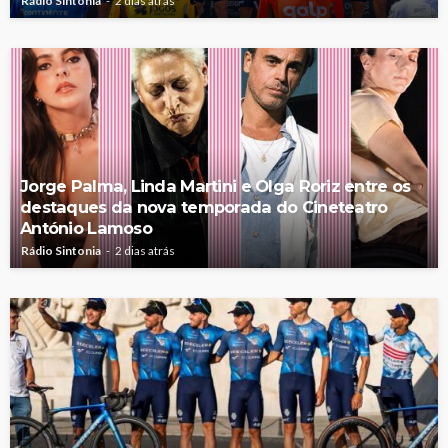
Rádio Sintonia
2 dias atrás
Jorge Palma, Linda Martini e Olga Roriz entre os
destaques da nova temporada do Cineteatro
António Lamoso
Rádio Sintonia
2 dias atrás