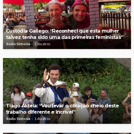
Custódia Gallego: “Reconheci que esta mulher
talvez tenha sido uma das primeiras feministas”
Rádio Sintonia
1 dia atrás
Tiago Aldeia: “Vou levar o coração cheio deste
trabalho diferente e incrível”
Rádio Sintonia
1 dia atrás