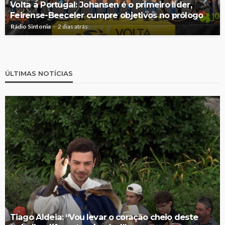
Volta a Portugal: Johansen é o primeiro líder,
Feirense-Beeceler cumpre objetivos no prólogo
Rádio Sintonia
2 dias atrás
ÚLTIMAS NOTÍCIAS
Tiago Aldeia: “Vou levar o coração cheio deste