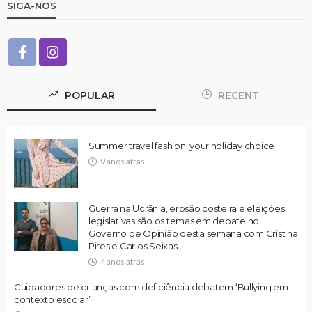
SIGA-NOS
POPULAR
RECENT
Summer travel fashion, your holiday choice
9 anos atrás
Guerra na Ucrânia, erosão costeira e eleições
legislativas são os temas em debate no
Governo de Opinião desta semana com Cristina
Pires e Carlos Seixas
4 anos atrás
Cuidadores de crianças com deficiência debatem ‘Bullying em
contexto escolar’