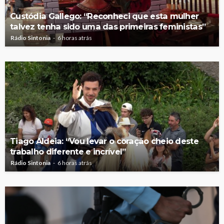
Custódia Gallego: “Reconheci que esta mulher
talvez tenha sido uma das primeiras feministas”
Rádio Sintonia
6 horas atrás
Tiago Aldeia: “Vou levar o coração cheio deste
trabalho diferente e incrível”
Rádio Sintonia
6 horas atrás