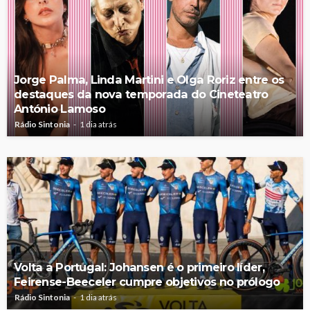
Jorge Palma, Linda Martini e Olga Roriz entre os
destaques da nova temporada do Cineteatro
António Lamoso
Rádio Sintonia
1 dia atrás
Volta a Portugal: Johansen é o primeiro líder,
Feirense-Beeceler cumpre objetivos no prólogo
Rádio Sintonia
1 dia atrás