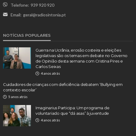
Telefone:
939 920 920
Email:
geral@radiosintonia.pt
NOTÍCIAS POPULARES
Guerra na Ucrânia, erosão costeira e eleições
legislativas são os temas em debate no Governo
de Opinião desta semana com Cristina Pires e
Carlos Seixas
4 anos atrás
Cuidadores de crianças com deficiência debatem ‘Bullying em
contexto escolar’
5 anos atrás
Imaginarius Participa: Um programa de
voluntariado que “dá asas” à juventude
4 anos atrás