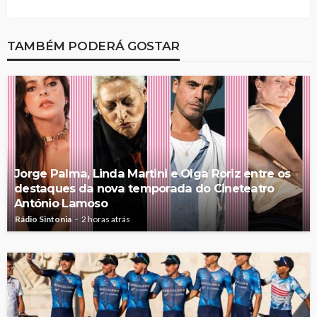
TAMBÉM PODERÁ GOSTAR
Jorge Palma, Linda Martini e Olga Roriz entre os
destaques da nova temporada do Cineteatro
António Lamoso
Rádio Sintonia
2 horas atrás