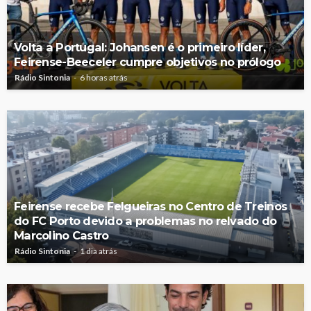
Volta a Portugal: Johansen é o primeiro líder,
Feirense-Beeceler cumpre objetivos no prólogo
Rádio Sintonia
6 horas atrás
Feirense recebe Felgueiras no Centro de Treinos
do FC Porto devido a problemas no relvado do
Marcolino Castro
Rádio Sintonia
1 dia atrás