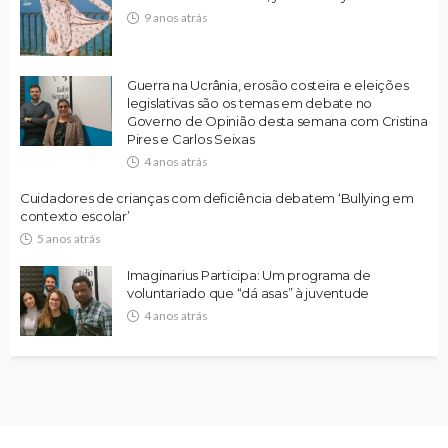
9 anos atrás
Guerra na Ucrânia, erosão costeira e eleições
legislativas são os temas em debate no
Governo de Opinião desta semana com Cristina
Pires e Carlos Seixas
4 anos atrás
Cuidadores de crianças com deficiência debatem ‘Bullying em
contexto escolar’
5 anos atrás
Imaginarius Participa: Um programa de
voluntariado que “dá asas” à juventude
4 anos atrás