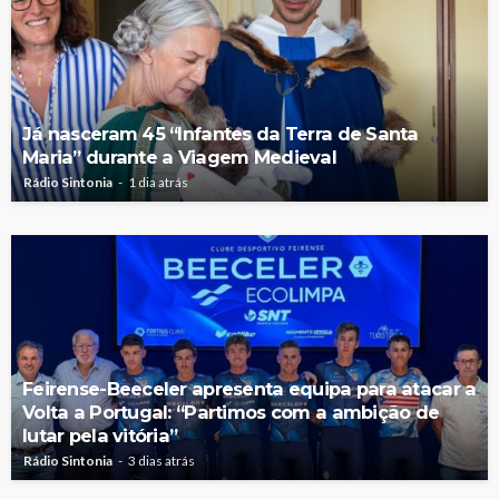
Já nasceram 45 “Infantes da Terra de Santa
Maria” durante a Viagem Medieval
Rádio Sintonia
1 dia atrás
Feirense-Beeceler apresenta equipa para atacar a
Volta a Portugal: “Partimos com a ambição de
lutar pela vitória”
Rádio Sintonia
3 dias atrás