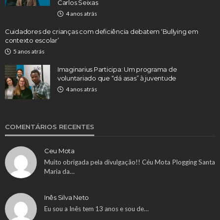
Carlos Seixas
4 anos atrás
Cuidadores de crianças com deficiência debatem ‘Bullying em
contexto escolar’
5 anos atrás
Imaginarius Participa: Um programa de
voluntariado que “dá asas” à juventude
4 anos atrás
COMENTÁRIOS RECENTES
Ceu Mota
Muito obrigada pela divulgação!! Céu Mota Plogging Santa
Maria da…
Inês Silva Neto
Eu sou a Inês tem 13 anos e sou de…