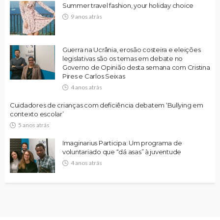
Summer travel fashion, your holiday choice
9 anos atrás
Guerra na Ucrânia, erosão costeira e eleições
legislativas são os temas em debate no
Governo de Opinião desta semana com Cristina
Pires e Carlos Seixas
4 anos atrás
Cuidadores de crianças com deficiência debatem ‘Bullying em
contexto escolar’
5 anos atrás
Imaginarius Participa: Um programa de
voluntariado que “dá asas” à juventude
4 anos atrás