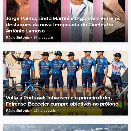
Jorge Palma, Linda Martini e Olga Roriz entre os
destaques da nova temporada do Cineteatro
António Lamoso
Rádio Sintonia
9 horas atrás
Volta a Portugal: Johansen é o primeiro líder,
Feirense-Beeceler cumpre objetivos no prólogo
Rádio Sintonia
13 horas atrás