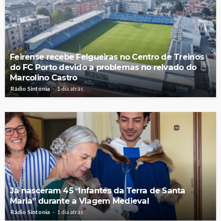
Feirense recebe Felgueiras no Centro de Treinos
do FC Porto devido a problemas no relvado do
Marcolino Castro
Rádio Sintonia
1 dia atrás
Já nasceram 45 “Infantes da Terra de Santa
Maria” durante a Viagem Medieval
Rádio Sintonia
1 dia atrás