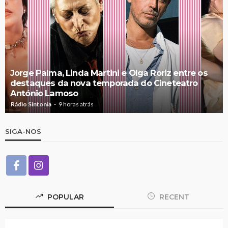
Jorge Palma, Linda Martini e Olga Roriz entre os
destaques da nova temporada do Cineteatro
António Lamoso
Rádio Sintonia
9 horas atrás
SIGA-NOS
POPULAR
RECENT