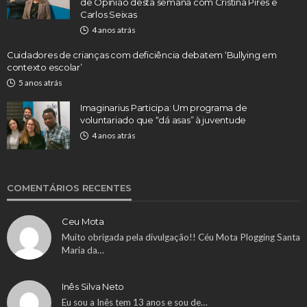
de Opinião desta semana com Cristina Pires e
Carlos Seixas
4 anos atrás
Cuidadores de crianças com deficiência debatem ‘Bullying em
contexto escolar’
5 anos atrás
Imaginarius Participa: Um programa de
voluntariado que “dá asas” à juventude
4 anos atrás
COMENTÁRIOS RECENTES
Ceu Mota
Muito obrigada pela divulgação!! Céu Mota Plogging Santa
Maria da…
Inês Silva Neto
Eu sou a Inês tem 13 anos e sou de…