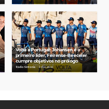
Volta a Portugal: Johansen é o
primeiro líder, Feirense-Beeceler
cumpre objetivos no prólogo
Rádio Sintonia
2 dias atrás