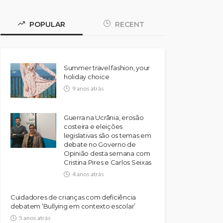
POPULAR
RECENT
Summer travel fashion, your
holiday choice
9 anos atrás
Guerra na Ucrânia, erosão
costeira e eleições
legislativas são os temas em
debate no Governo de
Opinião desta semana com
Cristina Pires e Carlos Seixas
4 anos atrás
Cuidadores de crianças com deficiência
debatem ‘Bullying em contexto escolar’
5 anos atrás