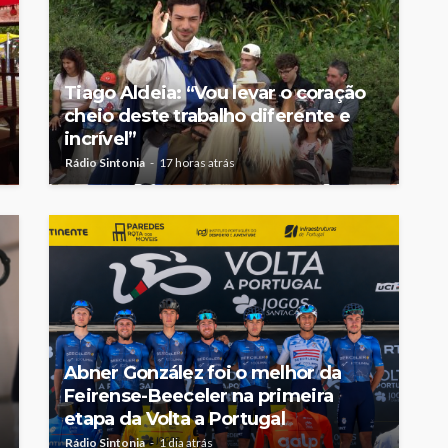
Tiago Aldeia: “Vou levar o coração
cheio deste trabalho diferente e
incrível”
Rádio Sintonia
17 horas atrás
Abner González foi o melhor da
Feirense-Beeceler na primeira
etapa da Volta a Portugal
Rádio Sintonia
1 dia atrás