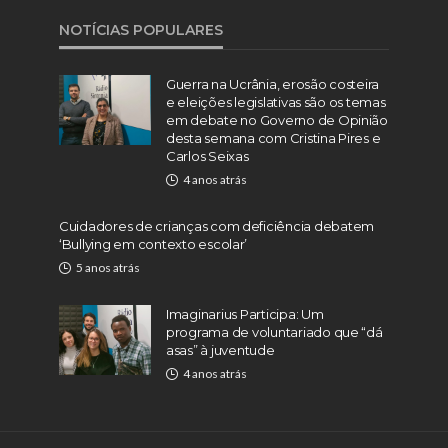
NOTÍCIAS POPULARES
Guerra na Ucrânia, erosão costeira
e eleições legislativas são os temas
em debate no Governo de Opinião
desta semana com Cristina Pires e
Carlos Seixas
4 anos atrás
Cuidadores de crianças com deficiência debatem
‘Bullying em contexto escolar’
5 anos atrás
Imaginarius Participa: Um
programa de voluntariado que “dá
asas” à juventude
4 anos atrás