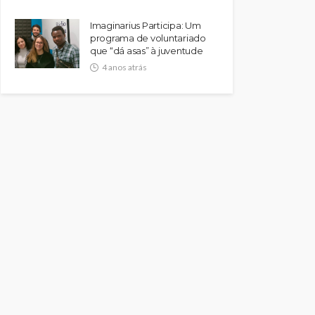
Imaginarius Participa: Um
programa de voluntariado
que “dá asas” à juventude
4 anos atrás