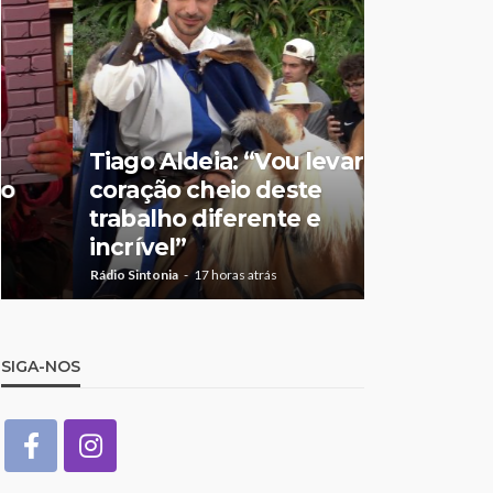
Tiago Aldeia: “Vou levar o
Mulher de
coração cheio deste
suspeita 
trabalho diferente e
doméstic
incrível”
crianças
Rádio Sintonia
17 horas atrás
Rádio Sintonia
2
SIGA-NOS