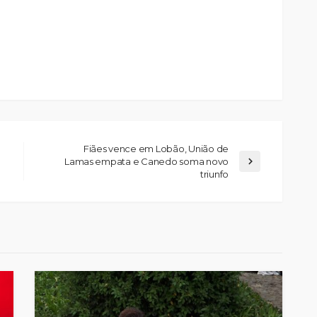
Fiães vence em Lobão, União de
Lamas empata e Canedo soma novo
triunfo