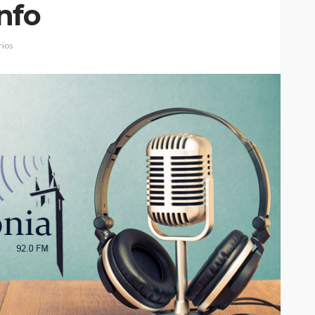
nfo
ios
Custódia Gallego:
 o
“Reconheci que esta
e-
mulher talvez tenha sido
ira etapa
uma das primeiras
l
feministas”
Rádio Sintonia
17 horas atrás