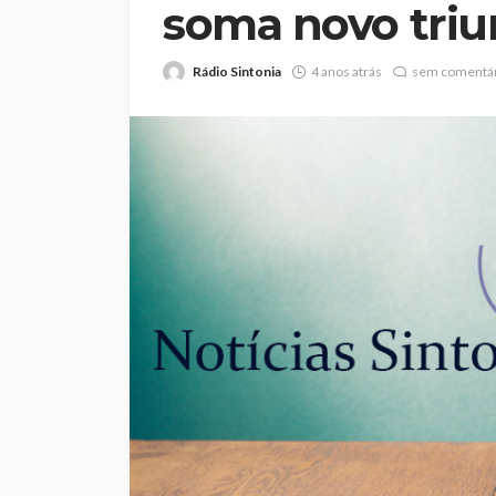
soma novo triu
Rádio Sintonia
4 anos atrás
sem comentár
Abner González foi
melhor da Feirens
Beeceler na prime
da Volta a Portuga
Rádio Sintonia
1 dia atrás