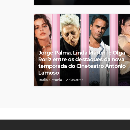
Jorge Palma, Linda Martini e Olga
Roriz entre os destaques da nova
temporada do Cineteatro António
Lamoso
Rádio Sintonia
2 dias atrás