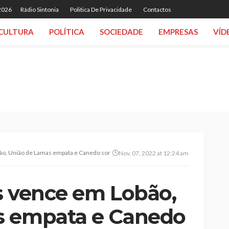
 2026
Rádio Sintonia
Politica De Privacidade
Contactos
CULTURA
POLÍTICA
SOCIEDADE
EMPRESAS
VÍD
bão, União de Lamas empata e Canedo soma novo triunfo
Nov. 07, 2022 at 12:24 am
es vence em Lobão,
s empata e Canedo