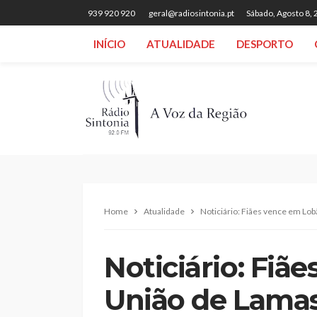
939 920 920
geral@radiosintonia.pt
Sábado, Agosto 8,
INÍCIO
ATUALIDADE
DESPORTO
Home
Atualidade
Noticiário: Fiães vence em Lo
Noticiário: Fiã
União de Lama