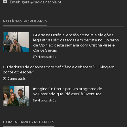
Email:
geral@radiosintonia.pt
NOTÍCIAS POPULARES
Guerra na Ucrânia, erosão costeira e eleições
legislativas são os temas em debate no Governo
de Opinião desta semana com Cristina Pires e
Carlos Seixas
4 anos atrás
Cuidadores de crianças com deficiência debatem ‘Bullying em
contexto escolar’
5 anos atrás
Imaginarius Participa: Um programa de
voluntariado que “dá asas” à juventude
4 anos atrás
COMENTÁRIOS RECENTES