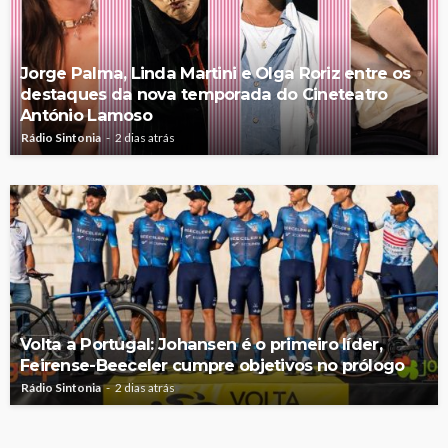
Jorge Palma, Linda Martini e Olga Roriz entre os
destaques da nova temporada do Cineteatro
António Lamoso
Rádio Sintonia
2 dias atrás
Volta a Portugal: Johansen é o primeiro líder,
Feirense-Beeceler cumpre objetivos no prólogo
Rádio Sintonia
2 dias atrás