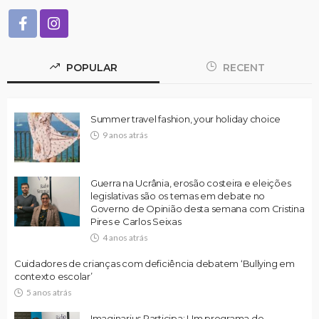
POPULAR
RECENT
Summer travel fashion, your holiday choice
9 anos atrás
Guerra na Ucrânia, erosão costeira e eleições
legislativas são os temas em debate no
Governo de Opinião desta semana com Cristina
Pires e Carlos Seixas
4 anos atrás
Cuidadores de crianças com deficiência debatem ‘Bullying em
contexto escolar’
5 anos atrás
Imaginarius Participa: Um programa de