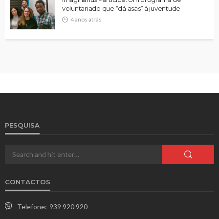
voluntariado que “dá asas” à juventude
4 anos atrás
PESQUISA
CONTACTOS
Telefone:
939 920 920