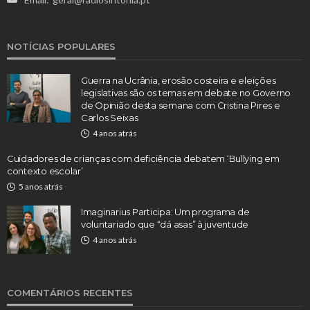
NOTÍCIAS POPULARES
Guerra na Ucrânia, erosão costeira e eleições
legislativas são os temas em debate no Governo
de Opinião desta semana com Cristina Pires e
Carlos Seixas
4 anos atrás
Cuidadores de crianças com deficiência debatem ‘Bullying em
contexto escolar’
5 anos atrás
Imaginarius Participa: Um programa de
voluntariado que “dá asas” à juventude
4 anos atrás
COMENTÁRIOS RECENTES