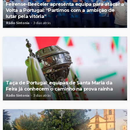
Feirense-Beeceler apresenta equipa para atacar a
Volta a Portugal: “Partimos com a ambição de
lutar pela vitória”
Rádio Sintonia
3 dias atrás
Taça de Portugal: equipas de Santa Maria da
Feira já conhecem o caminho na prova rainha
Rádio Sintonia
3 dias atrás