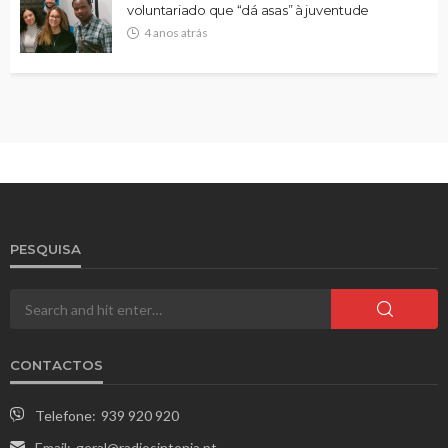
voluntariado que “dá asas” à juventude
4 anos atrás
PESQUISA
CONTACTOS
Telefone:
939 920 920
Email:
geral@radiosintonia.pt