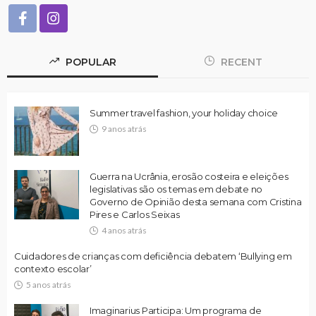
POPULAR
RECENT
Summer travel fashion, your holiday choice
9 anos atrás
Guerra na Ucrânia, erosão costeira e eleições
legislativas são os temas em debate no
Governo de Opinião desta semana com Cristina
Pires e Carlos Seixas
4 anos atrás
Cuidadores de crianças com deficiência debatem ‘Bullying em
contexto escolar’
5 anos atrás
Imaginarius Participa: Um programa de