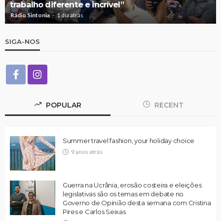
trabalho diferente e incrível”
Rádio Sintonia
1 dia atrás
SIGA-NOS
POPULAR
RECENT
Summer travel fashion, your holiday choice
9 anos atrás
Guerra na Ucrânia, erosão costeira e eleições
legislativas são os temas em debate no
Governo de Opinião desta semana com Cristina
Pires e Carlos Seixas