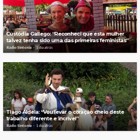
Custódia Gallego: “Reconheci que esta mulher
talvez tenha sido uma das primeiras feministas”
Rádio Sintonia
1 dia atrás
Tiago Aldeia: “Vou levar o coração cheio deste
trabalho diferente e incrível”
Rádio Sintonia
1 dia atrás