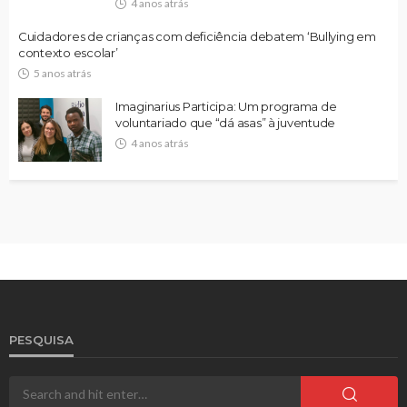
4 anos atrás
Cuidadores de crianças com deficiência debatem ‘Bullying em
contexto escolar’
5 anos atrás
Imaginarius Participa: Um programa de
voluntariado que “dá asas” à juventude
4 anos atrás
PESQUISA