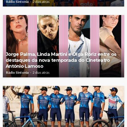
Rádio Sintonia
2 dias atrás
Jorge Palma, Linda Martini e Olga Roriz entre os
destaques da nova temporada do Cineteatro
António Lamoso
Rádio Sintonia
2 dias atrás