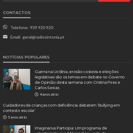
CONTACTOS
Telefone:
939 920 920
Email:
geral@radiosintonia.pt
NOTÍCIAS POPULARES
Guerra na Ucrânia, erosão costeira e eleições
legislativas são os temas em debate no Governo
de Opinião desta semana com Cristina Pires e
Carlos Seixas
4 anos atrás
Cuidadores de crianças com deficiência debatem ‘Bullying em
contexto escolar’
5 anos atrás
Imaginarius Participa: Um programa de